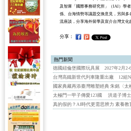
及智庫「國際事務研究所」（IAI）學
係、台海情勢等議題交換意見，另與多
流座談，分享海外留學及宣介台灣文化
分享：
熱門新聞
德國紐倫堡國際玩具展 2027年2月2
台灣高鐵新世代列車隆重出廠 12組N
國家典藏再添臺灣雕塑經典 朱銘〈太
太極門一甲子傳愛123國 洪道子博
真的假的？AI時代更需思辨力 素養