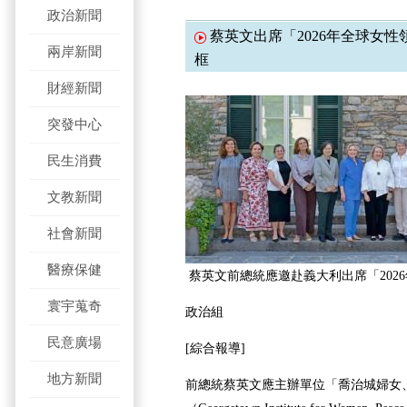
政治新聞
蔡英文出席「2026年全球女性
兩岸新聞
框
財經新聞
突發中心
民生消費
文教新聞
社會新聞
醫療保健
蔡英文前總統應邀赴義大利出席「202
寰宇蒐奇
政治組
民意廣場
[綜合報導]
地方新聞
前總統
蔡英文應主辦單位「喬治城婦女