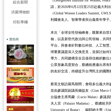
（Georgetown Institute for Women, Peac
綜合新聞
請，於2026年6月22日至25日赴義大
洪園博物館
（Global Women Leaders Summi
利國會友人、智庫學者與台義青年學子
邱彰專欄
本次「全球女性領袖峰會」匯聚來自世
袖，以及新世代政治與公民領袖，共同
贊助商
平台。與會者針對數位科技、人工智慧
球重要議題深入交換意見，並探討如何
導力，共同建構安全且值得信賴的數位
公眾形象高度契合，蔡總統應邀出席有
的友好交流，持續提升台灣民主的國際
蔡英文順訪羅馬期間，會晤多位義大利
並由參議院副議長錢益友（Gian Marco C
台協會主席馬蘭（Lucio Malan）
夫人宮（Palazzo Madama）。蔡總統另
University of Rome）、錫耶納大學（Univ