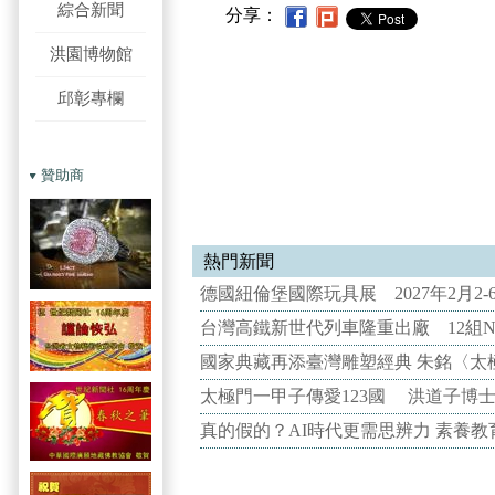
綜合新聞
分享：
洪園博物館
邱彰專欄
贊助商
熱門新聞
德國紐倫堡國際玩具展 2027年2月2
台灣高鐵新世代列車隆重出廠 12組N
國家典藏再添臺灣雕塑經典 朱銘〈太
太極門一甲子傳愛123國 洪道子博
真的假的？AI時代更需思辨力 素養