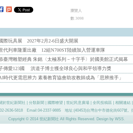
瀏覽人
數:3098
際玩具展 2027年2月2-6日盛大開展
代列車隆重出廠 12組N700ST陸續加入營運車隊
添臺灣雕塑經典 朱銘〈太極系列－十字手〉於國美館正式揭幕
子傳愛123國 洪道子博士獲全球良心與和平領導力獎
AI時代更需思辨力 素養教育協會助攻教師成為「思辨推手」
關於世紀新聞社
|
分類新聞
|
國際暸望
|
世紀民意廣場
|
全民投稿區
|
相關連結
-2636-5818 Email:04-2337-9885 地址:(40453)台灣台中市德化街60
Copyright © 2014 世紀新聞社 All Rights Reserved. Design by
WSS
.