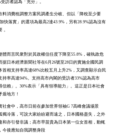
9%受訪者認為「充分」。
飲料消費稅調整方案民調產生分岐、但以「降稅至少要
加快落實」的選項為最高2達43.9%，另有28.9%認為沒有
要 。
整體而言民衆對於其政權信任度下降至55.8%，確執政危
而据日本經濟新聞社等在6月26號至28日的實施全國民調
本首相支持率高達68%比較五月上升2%，又調查顯示自民
支持率高達94%。支持高市內閣的受訪者33%認為高市
得信賴」。30%表示「具有領導能力」。這正是日本社會
矛盾地方！
實社會中，高市日前在參加世界領袖G 7高峰會議埸景
孤獨冷落，可說大家紛紛避而遠之，日本國格盡失，之外
違和亦引發非議；高市早苗貴為日本第一位女首相，動輒
，今後應知自我調整身段