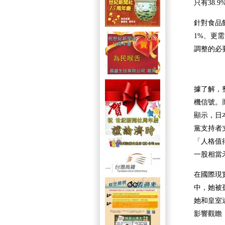
只有38.
針對食品
1%、更需
調整的必
據了解，
機信號。
顯示，日
黨支持者
「人格值
一股相當
在國際現
中，她被
她和皇室
影響觀瞻