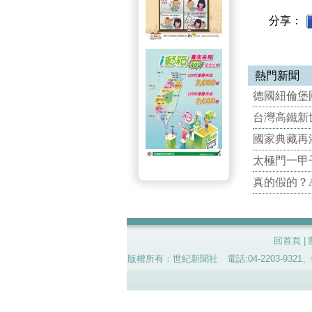
分享：
熱門新聞
德國紐倫堡國
台灣高鐵新世
國家典藏再
太極門一甲
真的假的？
回首頁
|
版權所有：世紀新聞社 電話:04-2203-9321、02