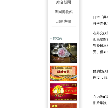
綜合新聞
洪園博物館
日本「共
邱彰專欄
持率降低了
在外交政
贊助商
但民眾對
對於日本
要」僅31
她的執政
態度 ，
在內政的
影片爭議