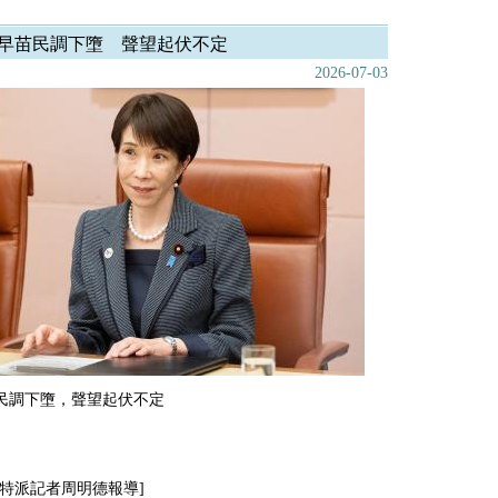
早苗民調下墮 聲望起伏不定
2026-07-03
民調下墮，聲望起伏不定
京特派記者周明德報導]