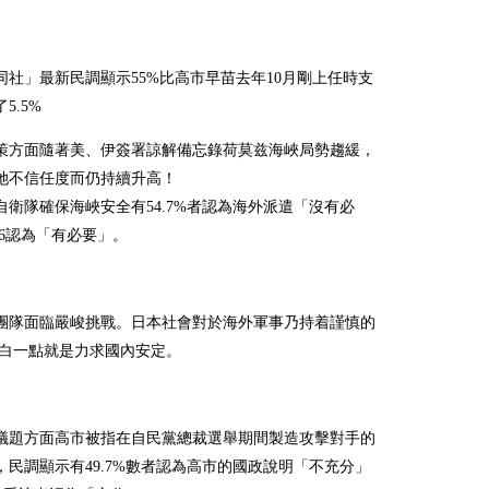
同社」最新民調顯示55%比高市早苗去年10月剛上任時支
5.5%
策方面隨著美、伊簽署諒解備忘錄荷莫兹海峽局勢趨緩，
她不信任度而仍持續升高！
自衛隊確保海峽安全有54.7%者認為海外派遣「沒有必
.6認為「有必要」。
團隊面臨嚴峻挑戰。日本社會對於海外軍事乃持着謹慎的
說白一點就是力求國內安定。
議題方面高市被指在自民黨總裁選舉期間製造攻擊對手的
，民調顯示有49.7%數者認為高市的國政說明「不充分」