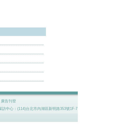
|
廣告刊登
7號。採訪中心：(114)台北市內湖區新明路353號1F-7