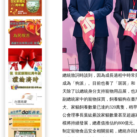
總統致詞時談到，因為成長過程中時常
成為「狗派」。目前也養了「斑斑」和「M
天除了以總統身分支持寵物用品展，也
副總統家中的寵物採買，飼養貓狗在臺
犬、家貓飼養數量已達約320萬隻，稍
公會理事長葉紘綦說家貓數量甚至超越
模將持續發展，總產值推估約800億元
制定寵物食品安全相關規範，總統亦回