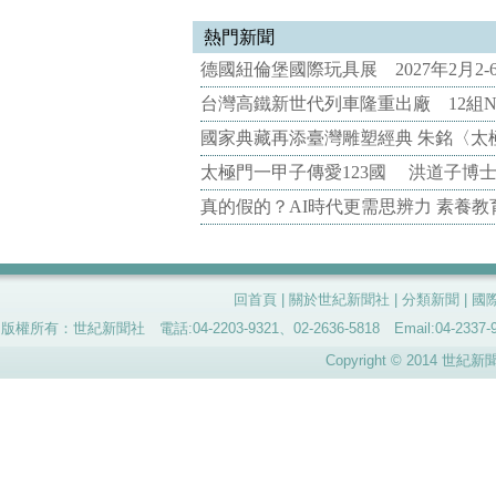
熱門新聞
德國紐倫堡國際玩具展 2027年2月2
台灣高鐵新世代列車隆重出廠 12組N
國家典藏再添臺灣雕塑經典 朱銘〈太
太極門一甲子傳愛123國 洪道子博
真的假的？AI時代更需思辨力 素養
回首頁
|
關於世紀新聞社
|
分類新聞
|
國
版權所有：世紀新聞社 電話:04-2203-9321、02-2636-5818 Email:04-
Copyright © 2014 世紀新聞社