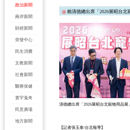
政治新聞
賴清德總出席「2026展昭台
兩岸新聞
財經新聞
突發中心
民生消費
文教新聞
社會新聞
醫療保健
寰宇蒐奇
清德總出席「2026展昭台北寵物用品展
民意廣場
地方新聞
【記者張玉泰/台北報導】