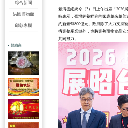
綜合新聞
賴清德總統今（3）日上午出席「202
洪園博物館
時表示，臺灣飼養貓狗的家庭越來越普
約新臺幣800億元。政府除了大力支持
邱彰專欄
構完整產業鏈外，也將完善寵物食品安
共同努力。
贊助商