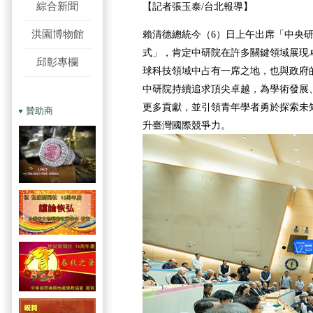
綜合新聞
【記者張玉泰/台北報導】
洪園博物館
賴清德總統今（6）日上午出席「中央研
式」，肯定中研院在許多關鍵領域展現
邱彰專欄
球科技領域中占有一席之地，也與政府
中研院持續追求頂尖卓越，為學術發展
更多貢獻，並引領青年學者勇於探索未
贊助商
升臺灣國際競爭力。