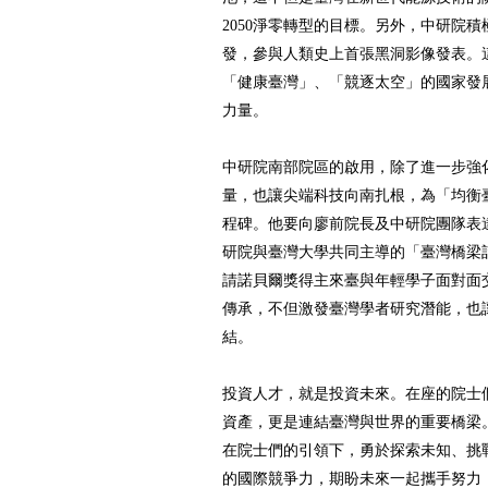
2050淨零轉型的目標。另外，中研院
發，參與人類史上首張黑洞影像發表。
「健康臺灣」、「競逐太空」的國家發
力量。
中研院南部院區的啟用，除了進一步強
量，也讓尖端科技向南扎根，為「均衡
程碑。他要向廖前院長及中研院團隊表
研院與臺灣大學共同主導的「臺灣橋梁
請諾貝爾獎得主來臺與年輕學子面對面
傳承，不但激發臺灣學者研究潛能，也
結。
投資人才，就是投資未來。在座的院士
資產，更是連結臺灣與世界的重要橋梁
在院士們的引領下，勇於探索未知、挑
的國際競爭力，期盼未來一起攜手努力