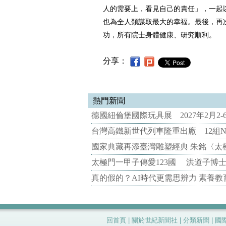
人的需要上，看見自己的責任」，一起
也為全人類謀取最大的幸福。最後，再
功，所有院士身體健康、研究順利。
分享：
熱門新聞
德國紐倫堡國際玩具展 2027年2月2
台灣高鐵新世代列車隆重出廠 12組N
國家典藏再添臺灣雕塑經典 朱銘〈太
太極門一甲子傳愛123國 洪道子博
真的假的？AI時代更需思辨力 素養
回首頁
|
關於世紀新聞社
|
分類新聞
|
國