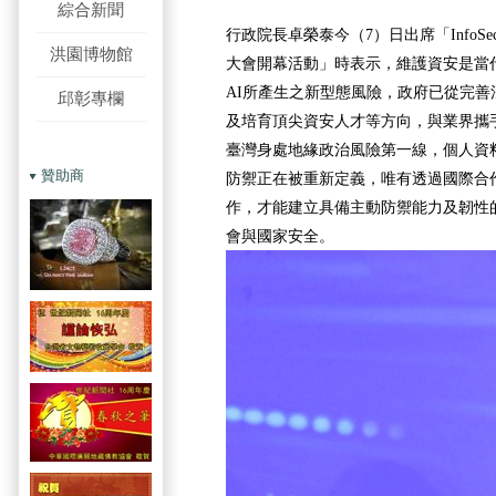
綜合新聞
行政院長卓榮泰今（7）日出席「InfoSec 
洪園博物館
大會開幕活動」時表示，維護資安是當
AI所產生之新型態風險，政府已從完
邱彰專欄
及培育頂尖資安人才等方向，與業界攜
臺灣身處地緣政治風險第一線，個人資
贊助商
防禦正在被重新定義，唯有透過國際合
作，才能建立具備主動防禦能力及韌性
會與國家安全。