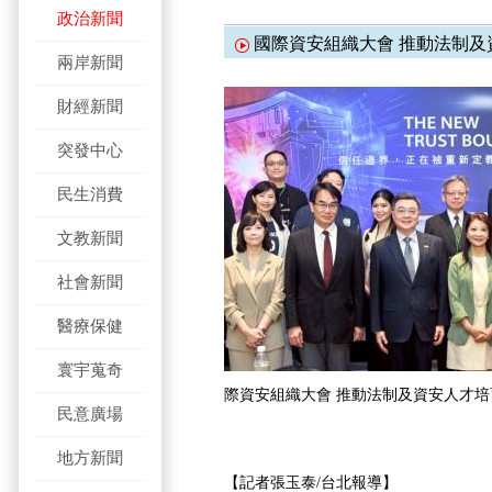
政治新聞
國際資安組織大會 推動法制及
兩岸新聞
財經新聞
突發中心
民生消費
文教新聞
社會新聞
醫療保健
寰宇蒐奇
際資安組織大會 推動法制及資安人才
民意廣場
地方新聞
【記者張玉泰/台北報導】