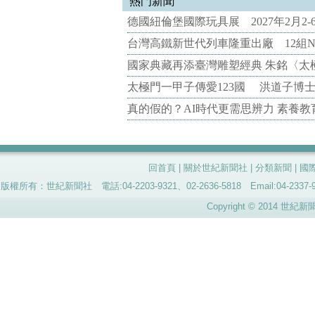
熱門新聞
德國紐倫堡國際玩具展 2027年2月2
台灣高鐵新世代列車隆重出廠 12組N
國家典藏再添臺灣雕塑經典 朱銘〈太
太極門一甲子傳愛123國 洪道子博
真的假的？AI時代更需思辨力 素養
回首頁
|
關於世紀新聞社
|
分類新聞
|
國
版權所有：世紀新聞社 電話:04-2203-9321、02-2636-5818 Email:04-
Copyright © 2014 世紀新聞社