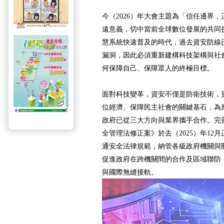
今（2026）年大會主題為「信任邊界
遠意義，切中當前全球數位發展的共同
慧系統快速普及的時代，過去資安防線
漏洞，因此必須重新建構科技架構與社
何保障自己、保障眾人的終極目標。
面對科技變革，資安不僅是防衛技術，
位經濟、保障民主社會的關鍵基石，為
政府已從三大方向與業界攜手合作。完
全管理法修正案》於去（2025）年12
通安全法律規範，納管各級政府機關與
促進政府在跨機關間的合作及區域聯防
與國際無縫接軌。