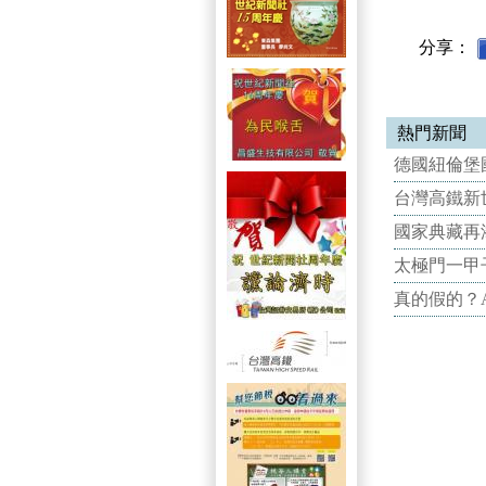
分享：
熱門新聞
德國紐倫堡國
台灣高鐵新世
國家典藏再
太極門一甲
真的假的？