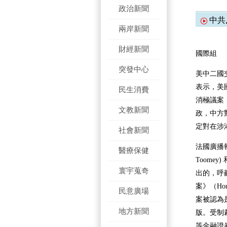
政治新聞
中共
兩岸新聞
財經新聞
國際組
突發中心
美中二國
表示，美
民生消費
消極議案
文教新聞
政，中方
定對在涉
社會新聞
法國廣播
醫療保健
Toomey
寰宇蒐奇
出的，呼
案》（Hon
民意廣場
案被認為
地方新聞
版。受制
等金融證