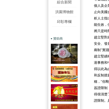
綜合新聞
個人及企
洪園博物館
止向美國
析人士指
邱彰專欄
能生效，
將只是時
趙立堅對
贊助商
安全、發
兩制”實
趙立堅續
港事務和
得以此為
和反制措
稱，“你
簽證限制
得很清楚
證限制。