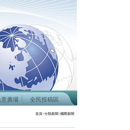
民意廣場
全民投稿區
首頁>分類新聞>國際新聞