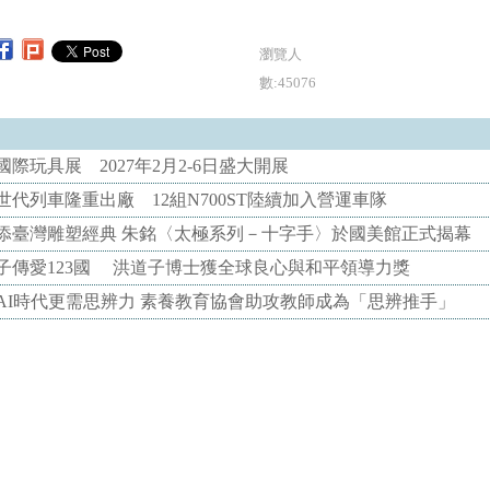
瀏覽人
數:45076
際玩具展 2027年2月2-6日盛大開展
代列車隆重出廠 12組N700ST陸續加入營運車隊
添臺灣雕塑經典 朱銘〈太極系列－十字手〉於國美館正式揭幕
子傳愛123國 洪道子博士獲全球良心與和平領導力獎
AI時代更需思辨力 素養教育協會助攻教師成為「思辨推手」