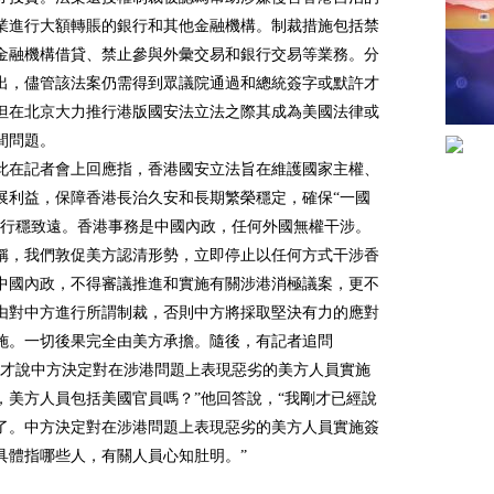
業進行大額轉賬的銀行和其他金融機構。制裁措施包括禁
金融機構借貸、禁止參與外彙交易和銀行交易等業務。分
出，儘管該法案仍需得到眾議院通過和總統簽字或默許才
但在北京大力推行港版國安法立法之際其成為美國法律或
間問題。
此在記者會上回應指，香港國安立法旨在維護國家主權、
展利益，保障香港長治久安和長期繁榮穩定，確保“一國
踐行穩致遠。香港事務是中國內政，任何外國無權干涉。
稱，我們敦促美方認清形勢，立即停止以任何方式干涉香
中國內政，不得審議推進和實施有關涉港消極議案，更不
由對中方進行所謂制裁，否則中方將採取堅決有力的應對
施。一切後果完全由美方承擔。隨後，有記者追問
剛才說中方決定對在涉港問題上表現惡劣的美方人員實施
，美方人員包括美國官員嗎？”他回答說，“我剛才已經說
了。中方決定對在涉港問題上表現惡劣的美方人員實施簽
具體指哪些人，有關人員心知肚明。”