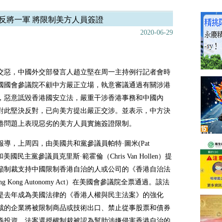
反將一軍 將限制美方人員簽證
2020-06-29
交惡，中國外交部發言人趙立堅在周一主持例行記者會時
國國會參議院不顧中方嚴正立場，執意審議通過有關涉港
，惡意詆毀香港國安立法，嚴重干涉香港事務和中國內
對此堅決反對，已向美方提出嚴正交涉。並表示，
中方決
港問題上表現惡劣的美方人員實施簽證限制。
報導，上周四，由美國共和黨參議員帕特·圖米(Pat
) 和美國民主黨參議員克里斯·範霍倫（Chris Van Hollen）提
籲制裁支持中國限制香港自治的人或公司的《香港自治法
g Kong Autonomy Act）在美國會參議院全票通過。該法
是去年成為美國法律的《香港人權與民主法案》的強化
裁的企業將被限制商品或技術出口、禁止從事股票和債券
券投資。法案還授權制裁被認為幫助涉嫌侵害香港自治的