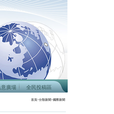
民意廣場
全民投稿區
首頁>分類新聞>國際新聞