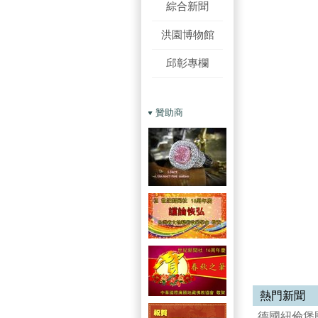
綜合新聞
洪園博物館
邱彰專欄
贊助商
熱門新聞
德國紐倫堡國