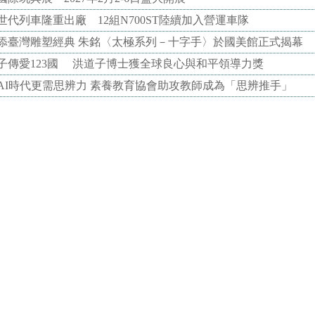
代列車隆重出廠 12組N700ST陸續加入營運車隊
添臺灣雕塑經典 朱銘〈太極系列－十字手〉於國美館正式揭幕
子傳愛123國 洪道子博士獲全球良心與和平領導力獎
AI時代更需思辨力 素養教育協會助攻教師成為「思辨推手」