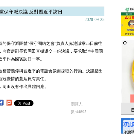
黨保守派決議 反對習近平訪日
2020-09-25
黨的保守派團體“保守團結之會”負責人赤池誠章25日前往
，向官房副長官岡田直樹遞交一份決議，要求取消中國國
近平作為國賓訪日一事。
首相菅義偉與習近平的電話會談而採取的行動。決議指出
新冠疫情的蔓延負有責任。
，岡田沒有作出具體回應。
瀏覽人
數:44895