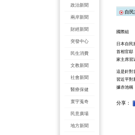
政治新聞
自民
兩岸新聞
財經新聞
國際組
突發中心
日本自民
首相官邸
民生消費
家主席習
文教新聞
這是針對
社會新聞
習近平對
據赤池稱
醫療保健
寰宇蒐奇
分享：
民意廣場
地方新聞