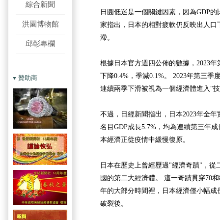
綜合新聞
日圓低迷是一個關鍵因素，因為GDP的
洪園博物館
家指出，日本的相對疲軟仍反映出人口
滯。
邱彰專欄
根據日本官方週四公佈的數據，2023
下降0.4%，季減0.1%。 2023年第
贊助商
連續兩季下滑被視為一個經濟體進入"技
不過，日經新聞指出，日本2023年全年實
名目GDP成長5.7%，均為連續第三年
本經濟正從疫情中緩慢復原。
日本在歷史上曾經歷過"經濟奇蹟"，從
國的第二大經濟體。 這一奇蹟貫穿70和8
年的大部分時間裡，日本經濟僅小幅成長
破裂後。