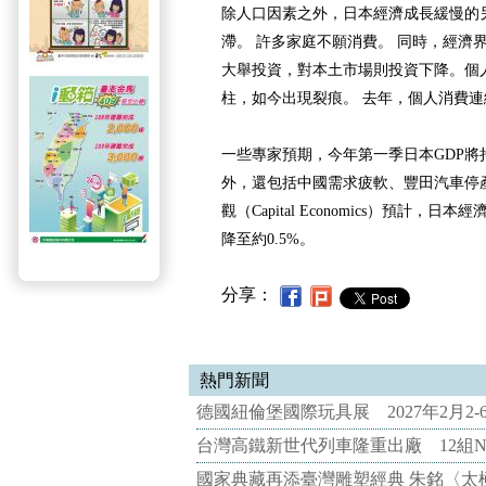
除人口因素之外，日本經濟成長緩慢的
滯。 許多家庭不願消費。 同時，經濟
大舉投資，對本土市場則投資下降。個
柱，如今出現裂痕。 去年，個人消費
一些專家預期，今年第一季日本GDP將
外，還包括中國需求疲軟、豐田汽車停
觀（Capital Economics）預計，日本
降至約0.5%。
分享：
熱門新聞
德國紐倫堡國際玩具展 2027年2月2
台灣高鐵新世代列車隆重出廠 12組N
國家典藏再添臺灣雕塑經典 朱銘〈太