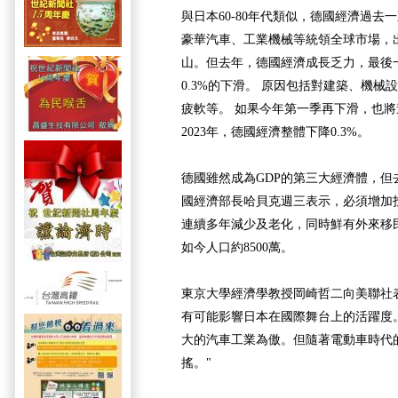
與日本60-80年代類似，德國經濟過
豪華汽車、工業機械等統領全球市場，
山。但去年，德國經濟成長乏力，最後一
0.3%的下滑。 原因包括對建築、機械
疲軟等。 如果今年第一季再下滑，也
2023年，德國經濟整體下降0.3%。
德國雖然成為GDP的第三大經濟體，但去
國經濟部長哈貝克週三表示，必須增加
連續多年減少及老化，同時鮮有外來移民，
如今人口約8500萬。
東京大學經濟學教授岡崎哲二向美聯社
有可能影響日本在國際舞台上的活躍度。
大的汽車工業為傲。但隨著電動車時代
搖。"