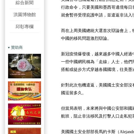
綜合新聞
行政命令，只要美國和墨西哥邊境每日非
洪園博物館
就會暫停受理庇護申請，並遣返非法入
邱彰專欄
而在上周美國總統大選首次辯論會上，
中國的移民問題激烈辯論。
贊助商
新冠疫情爆發後，越來越多中國人經過
一些中國網民稱為「走線」人士，他們
搭船或徒步方式穿越各國國境，往美墨
針對此次包機遣返，美國國土安全部沒
國逗留多久。
但當局表明，未來將與中國公安部和國
航班，阻止非法移民及打擊人口走私犯
美國國土安全部部長馬約卡斯（Alejandro