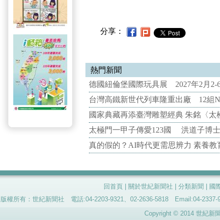
分享：
熱門新聞
德國紐倫堡國際玩具展 2027年2月2
台灣高鐵新世代列車隆重出廠 12組N
國家典藏再添臺灣雕塑經典 朱銘〈太
太極門一甲子傳愛123國 洪道子博
真的假的？AI時代更需思辨力 素養
回首頁
|
關於世紀新聞社
|
分類新聞
|
國
版權所有：世紀新聞社 電話:04-2203-9321、02-2636-5818 Email:04-
Copyright © 2014 世紀新聞社