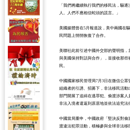
「我們將繼續執行我們的移民法，驅逐
人。人們不應相信蛇頭的謊言。」
美國媒體曾在5月報道說，美中兩國在
民問題上悄悄恢復了合作。
美聯社此前引述中國外交部的聲明指，
與美國保持對話與合作」，並接收那些
民。
中國國家移民管理局7月3日在微信公眾
組織者的引誘、招募下，非法移民活動
部門開展了追緝在逃罪犯、偷渡涉案人
非法入境者遣返到原居地並依法追究法
中國當局重申，中國政府「堅決反對偷
渡違法犯罪活動，積極參與全球非法移