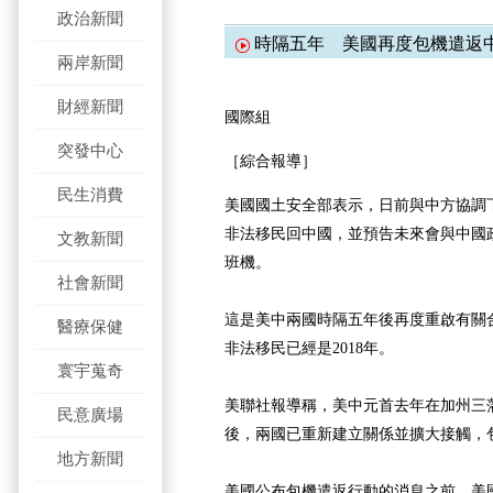
政治新聞
時隔五年 美國再度包機遣返
兩岸新聞
財經新聞
國際組
突發中心
［綜合報導］
民生消費
美國國土安全部表示，日前與中方協調下
非法移民回中國，並預告未來會與中國
文教新聞
班機。
社會新聞
這是美中兩國時隔五年後再度重啟有關
醫療保健
非法移民已經是2018年。
寰宇蒐奇
美聯社報導稱，美中元首去年在加州三藩
民意廣場
後，兩國已重新建立關係並擴大接觸，
地方新聞
美國公布包機遣返行動的消息之前，美國