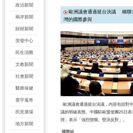
政治新聞
歐洲議會通過挺台決議 稱聯大
兩岸新聞
灣的國際參與
財經新聞
突發中心
民生消費
文教新聞
社會新聞
醫療保健
寰宇蒐奇
歐洲議會通過挺台決議，內容包括對中
民意廣場
議的明確表態。中國駐歐盟使團25日
徑」表示「強烈憤慨、堅決反對」。
地方新聞
國際組