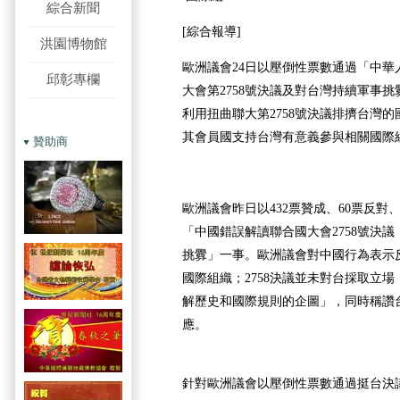
綜合新聞
[綜合報導]
洪園博物館
歐洲議會
24日
以壓倒性票數通過「中華
邱彰專欄
大會第2758號決議及對台灣持續軍事
利用扭曲聯大第2758號決議排擠台灣
其會員國支持台灣有意義參與相關國際
贊助商
歐洲議會昨日以432票贊成、60票反對
「中國錯誤解讀聯合國大會2758號決
挑釁」一事。歐洲議會對中國行為表示
國際組織；2758決議並未對台採取立
解歷史和國際規則的企圖」，同時稱讚
應。
針對歐洲議會以壓倒性票數通過挺台決