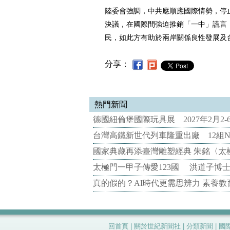
陸委會強調，中共應順應國際情勢，停止
決議，在國際間強迫推銷「一中」謊言
民，如此方有助於兩岸關係良性發展及
分享：
熱門新聞
德國紐倫堡國際玩具展 2027年2月2
台灣高鐵新世代列車隆重出廠 12組N
國家典藏再添臺灣雕塑經典 朱銘〈太
太極門一甲子傳愛123國 洪道子博
真的假的？AI時代更需思辨力 素養
回首頁
|
關於世紀新聞社
|
分類新聞
|
國