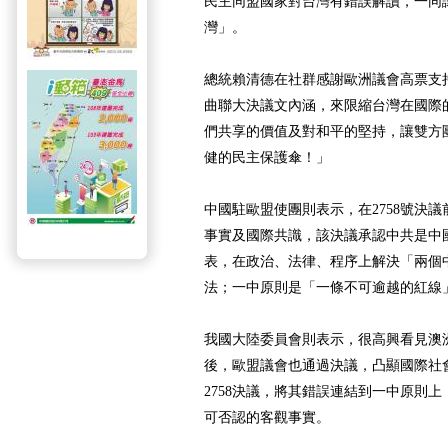
民主同盟國家對台灣有錯誤解讀，一同
灣」。
總統賴清德在社群感謝歐洲議會高票支
曲聯大決議文內涵，來限縮台灣在國際
們共享的價值及對和平的堅持，讓雙方
健的民主保護傘！」
中國駐歐盟使團則表示，在2758號決
事實及國際共識，該決議承認中共是中
表，在政治、法律、程序上解決「兩個
法；一中原則是「一條不可逾越的紅線
我國大陸委員會則表示，很高興看見澳
後，歐盟議會也通過決議，凸顯國際社
2758決議，將其錯誤連結到一中原則上
可否認的客觀事實。