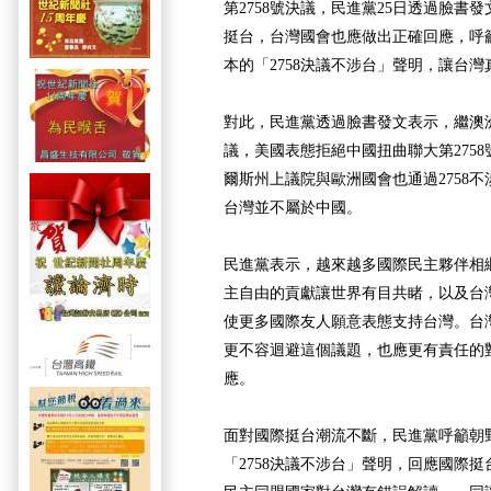
第2758號決議，民進黨25日透過臉書
挺台，台灣國會也應做出正確回應，呼
本的「2758決議不涉台」聲明，讓台
對此，民進黨透過臉書發文表示，繼澳
議，美國表態拒絕中國扭曲聯大第275
爾斯州上議院與歐洲國會也通過2758
台灣並不屬於中國。
民進黨表示，越來越多國際民主夥伴相
主自由的貢獻讓世界有目共睹，以及台
使更多國際友人願意表態支持台灣。台
更不容迴避這個議題，也應更有責任的
應。
面對國際挺台潮流不斷，民進黨呼籲朝
「2758決議不涉台」聲明，回應國際