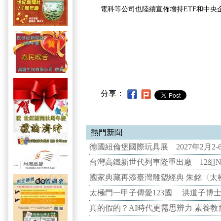
電科等公司也陸續宣佈增持ETF和中央
分享：
熱門新聞
德國紐倫堡國際玩具展 2027年2月2
台灣高鐵新世代列車隆重出廠 12組N
國家典藏再添臺灣雕塑經典 朱銘〈太
太極門一甲子傳愛123國 洪道子博
真的假的？AI時代更需思辨力 素養