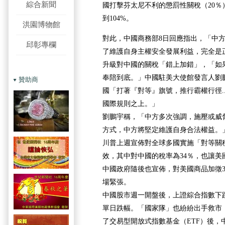
綜合新聞
國打擊芬太尼不利的懲罰性關稅（20％
到104%。
洪園博物館
對此，中國商務部8日回應指出，「中
邱彰專欄
了維護自身主權安全發展利益，完全是
升級對中國的關稅「錯上加錯」，「如
奉陪到底。」中國駐美大使館發言人劉
贊助商
國「打著『對等』旗號，推行霸權行徑...
國際規則之上。」
劉鵬宇稱，「中方多次強調，施壓或威
方式，中方將堅定維護自身合法權益。
川普上週宣佈對全球多國實施「對等關
效，其中對中國的稅率為34％，也讓美
中國政府隨後也宣佈，對美國商品加徵3
場緊張。
中國股市週一開盤後，上證綜合指數下跌
單日跌幅。「國家隊」也紛紛出手救市
了交易型開放式指數基金（ETF）後，