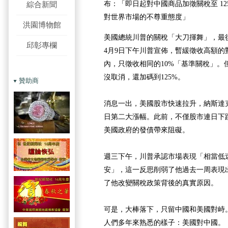
布：「即日起對中國商品加徵關稅至 1
綜合新聞
對世界市場的不尊重態度」
洪園博物館
美國總統川普的關稅「大刀揮舞」，最
邱彰專欄
4月9日下午川普宣佈，暫緩徵收高額的
內，只徵收相同的10%「基準關稅」。但
沒取消，還加碼到125%。
贊助商
消息一出，美國股市快速拉升，納斯達克
日第二大漲幅。此前，不僅股市連日下
美國政府的發債帶來阻礙。
週三下午，川普承認市場表現「相當低
安」，這一反思削弱了他過去一周表現
了他改變關稅政策背後的真實原因。
可是，大棒落下，只留中國和美國對峙
人們多年來熟悉的樣子：美國對中國。