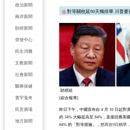
政治新聞
對等關稅延90天獨排華 川普要
兩岸新聞
財經新聞
突發中心
民生消費
文教新聞
社會新聞
醫療保健
財經組
寰宇蒐奇
[綜合報導]
民意廣場
昨日下午，中國宣布自 4 月 10 日起
的 34% 大幅提高至 84%，直接回應
地方新聞
84% 的「對等措施」，
然而在9日稍早