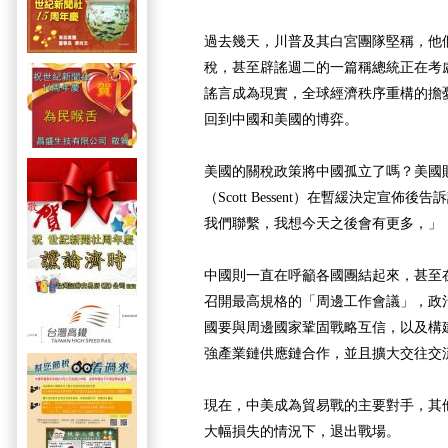
過去幾天，川普及其白宮團隊堅稱，他
稅，甚至辟謠週二的一篇稱總統正在考慮
謠言成為現實，全球經濟秩序重構的擔
回到中國和美國的博弈。
美國的關稅政策將中國孤立了嗎？美國
（Scott Bessent）在暫緩決定宣佈
我們聯繫，我想今天之後會有更多，」
中國則一直在呼籲各國團結起來，甚至
召開最高規格的「周邊工作會議」，政
國要與周邊國家鞏固戰略互信，以及構
強產業鏈供應鏈合作，並且擴大交往交
現在，中美成為貿易戰的主要對手，其
大幅損失的情況下，退出戰場。