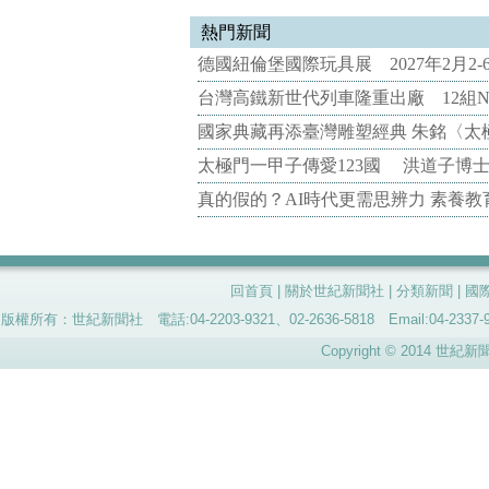
熱門新聞
德國紐倫堡國際玩具展 2027年2月2
台灣高鐵新世代列車隆重出廠 12組N
國家典藏再添臺灣雕塑經典 朱銘〈太
太極門一甲子傳愛123國 洪道子博
真的假的？AI時代更需思辨力 素養
回首頁
|
關於世紀新聞社
|
分類新聞
|
國
版權所有：世紀新聞社 電話:04-2203-9321、02-2636-5818 Email:04-
Copyright © 2014 世紀新聞社