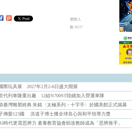
瀏覽人
數:8637
際玩具展 2027年2月2-6日盛大開展
代列車隆重出廠 12組N700ST陸續加入營運車隊
添臺灣雕塑經典 朱銘〈太極系列－十字手〉於國美館正式揭幕
子傳愛123國 洪道子博士獲全球良心與和平領導力獎
AI時代更需思辨力 素養教育協會助攻教師成為「思辨推手」