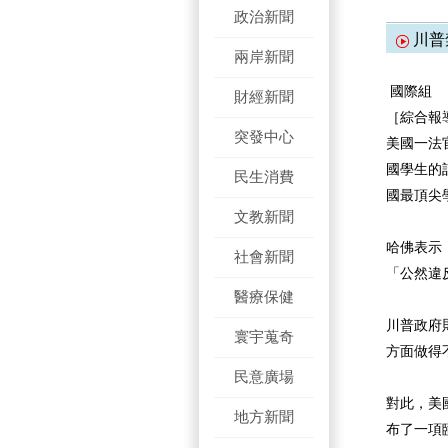
政治新聞
川普
兩岸新聞
國際組
財經新聞
［綜合報
突發中心
美國一法
國學生的
民生消費
國最頂尖
文教新聞
哈佛表示
社會新聞
「公然違
醫療保健
川普政府
寰宇蒐奇
方面做得
民意廣場
對此，美國地
地方新聞
布了一項