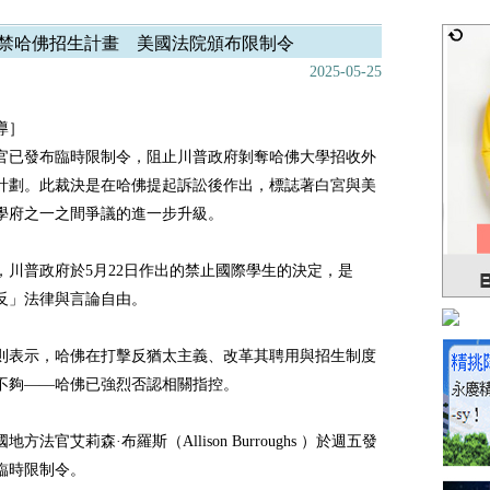
禁哈佛招生計畫 美國法院頒布限制令
2025-05-25
導］
官已發布臨時限制令，阻止川普政府剝奪哈佛大學招收外
計劃。此裁決是在哈佛提起訴訟後作出，標誌著白宮與美
學府之一之間爭議的進一步升級。
，川普政府於5月22日作出的禁止國際學生的決定，是
反」法律與言論自由。
則表示，哈佛在打擊反猶太主義、改革其聘用與招生制度
不夠——哈佛已強烈否認相關指控。
方法官艾莉森·布羅斯（Allison Burroughs ）於週五發
臨時限制令。