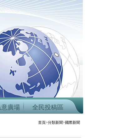
民意廣場
全民投稿區
首頁>分類新聞>國際新聞