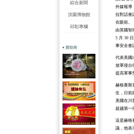
綜合新聞
外媒報導
洪園博物館
拉對話會
在眼前。
邱彰專欄
由英國智
5 月 3
事安全會
贊助商
代表美國
放軍侵台
提高軍事
赫格賽斯
生，日前
美國在川
超越第一
這是赫格
議，他表