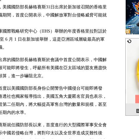
，美國國防部長赫格賽斯31日出席於新加坡召開的香格里
議期間，首度公開表示，中國解放軍對台侵略威脅可能就
庫國際戰略研究中心（IIHS）舉辦的年度香格里拉對話於
0 日至 6 月 1 日在新加坡舉辦，這是亞洲區域層級最高的軍
議。
出席的國防部長赫格賽斯於會議中首度公開表示，中國解
很可能即將發生，呼籲所有美國在亞太區域的盟友應盡快
預算，進一步嚇阻北京。
首度以美國國防部長身份公開警告中國侵台可能即將發
路透社也獨家報導指出，美國五角大廈匿名官員也表示，
普第二任期內，將大幅提高軍售台灣的數量和規模，甚至
任期內的水準。
賽斯就任國防部長以來，首度進行的大型國際軍事安全會
示中國若侵略台灣，將對印太以及全世界造成災難性後