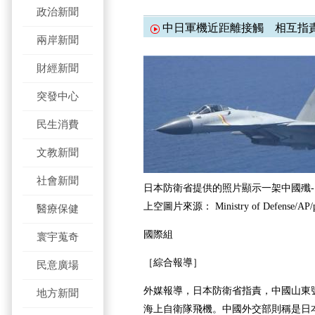
政治新聞
中日軍機近距離接觸 相互指
兩岸新聞
財經新聞
突發中心
民生消費
文教新聞
社會新聞
日本防衛省提供的照片顯示一架中國殲-
上空圖片來源： Ministry of Defense/AP/pict
醫療保健
國際組
寰宇蒐奇
［綜合報導］
民意廣場
外媒報導，日本防衛省指責，中國山東
地方新聞
海上自衛隊飛機。中國外交部則稱是日