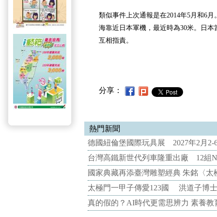
類似事件上次通報是在2014年5月和6月
海靠近日本軍機，最近時為30米。日本
互相指責。
分享：
熱門新聞
德國紐倫堡國際玩具展 2027年2月2
台灣高鐵新世代列車隆重出廠 12組N
國家典藏再添臺灣雕塑經典 朱銘〈太
太極門一甲子傳愛123國 洪道子博
真的假的？AI時代更需思辨力 素養