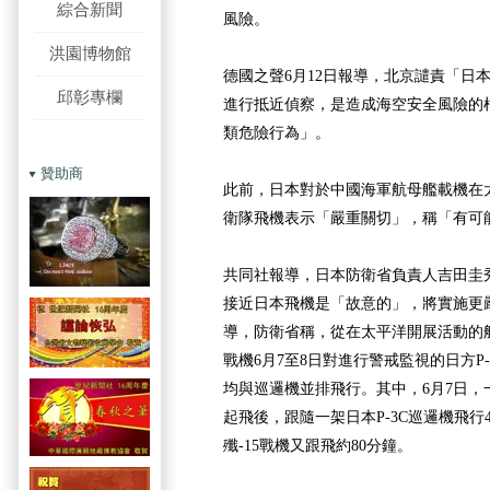
綜合新聞
風險。
洪園博物館
德國之聲6月12日報導，北京譴責「日
邱彰專欄
進行抵近偵察，是造成海空安全風險的
類危險行為」。
贊助商
此前，日本對於中國海軍航母艦載機在
衛隊飛機表示「嚴重關切」，稱「有可
共同社報導，日本防衛省負責人吉田圭秀
接近日本飛機是「故意的」，將實施更
導，防衛省稱，從在太平洋開展活動的航
戰機6月7至8日對進行警戒監視的日方P
均與巡邏機並排飛行。其中，6月7日，
起飛後，跟隨一架日本P-3C巡邏機飛行
殲-15戰機又跟飛約80分鐘。