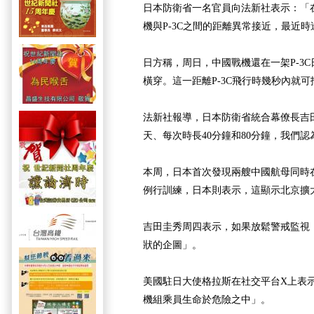
日本防衛省一名官員向法新社表示：「
機與P-3C之間的距離異常接近，最近時
日方稱，周日，中國戰機還在一架P-3C
橫穿。這一距離P-3C飛行時幾秒內就可
法新社報導，日本防衛省統合幕僚長吉
天、每次時長40分鐘和80分鐘，我們
本周，日本首次發現兩艘中國航母同時
例行訓練，日本則表示，這顯示北京擴
吉田圭秀周四表示，如果放鬆警戒監視
狀的企圖」。
美國駐日大使格拉斯在社交平台X上表
機組乘員生命於危險之中」。