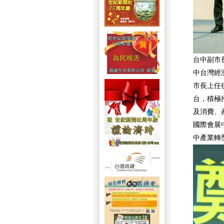
台中副市
中台灣經
市長上任
台，積極
及消費、
國際會展
中產業轉