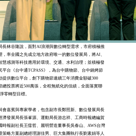
局長林谷隆說，面對AI浪潮與數位轉型需求，市府積極推
理，率全國之先成立地方政府唯一的數位發展局，將AI、
智慧感測等科技應用於環境、交通、水利治理；並積極發
民平台《台中通TCPASS》，為台中購物節、台中鍋烤節
動提供數位平台，創下購物節連續三年消費金額破300
節總投票將近500萬張，全程無紙化的佳績，全面落實聯
s淨零轉型目標。
與會嘉賓與專家學者，包含副市長鄭照新、數位發展局長
經濟發展局長張峯源、運動局長游志祥、工商時報總編賀
國時報副社長王儒哲、麗明營造董事長吳春山、AWS台灣
暨策略方案副總經理謝佳男、巨大集團執行長劉素娟等人