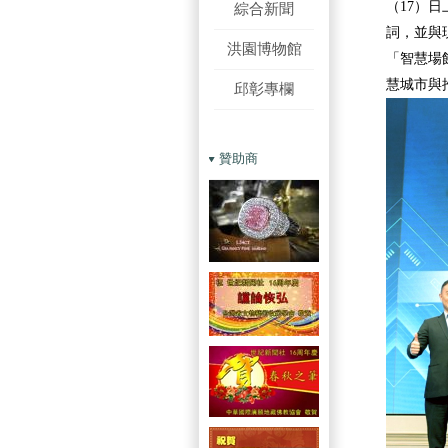
（17）
綜合新聞
詞，並與
洪園博物館
「智慧場
慧城市與
邱彰專欄
贊助商