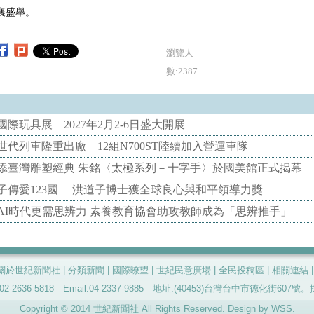
襄盛舉。
瀏覽人
數:2387
際玩具展 2027年2月2-6日盛大開展
代列車隆重出廠 12組N700ST陸續加入營運車隊
添臺灣雕塑經典 朱銘〈太極系列－十字手〉於國美館正式揭幕
子傳愛123國 洪道子博士獲全球良心與和平領導力獎
AI時代更需思辨力 素養教育協會助攻教師成為「思辨推手」
關於世紀新聞社
|
分類新聞
|
國際暸望
|
世紀民意廣場
|
全民投稿區
|
相關連結
-2636-5818 Email:04-2337-9885 地址:(40453)台灣台中市德化街60
Copyright © 2014 世紀新聞社 All Rights Reserved. Design by
WSS
.