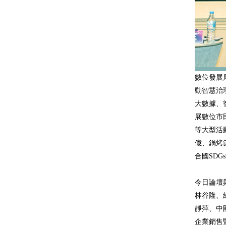
數位發展
動智慧治
大數據、
展數位市
等大型活
億、鍋烤
合國SDG
今日論壇
林谷隆、
靜萍、中
企業銷售