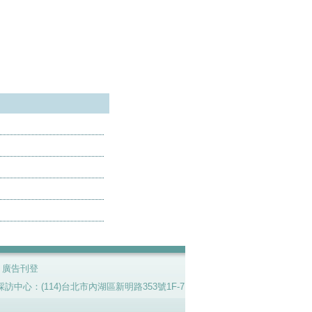
|
廣告刊登
7號。採訪中心：(114)台北市內湖區新明路353號1F-7