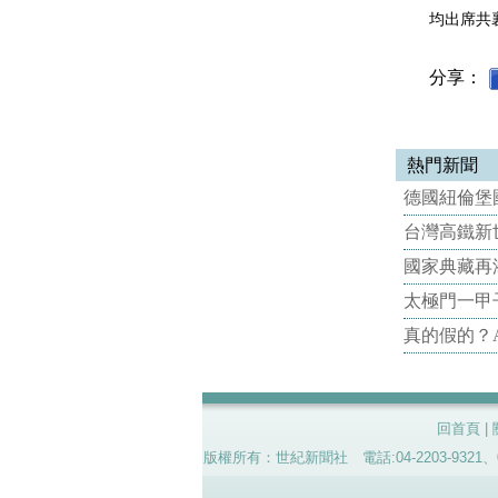
均出席共
分享：
熱門新聞
德國紐倫堡國
台灣高鐵新世
國家典藏再
太極門一甲
真的假的？
回首頁
|
版權所有：世紀新聞社 電話:04-2203-9321、02