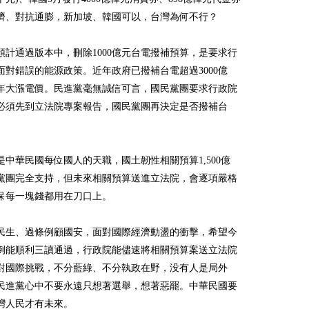
濟、對抗通膨，新加坡、韓國可以，台灣為何不行？
預計通過版本中，刪除1000億元台電撥補預算，是要求行
面對錯誤的能源政策。近年政府已撥補台電超過3000億
年大漲電價。民進黨毫無誠信可言，國民黨團要求行政院
必須先到立法院專案報告，國民黨團再決定是否撥補台
是中華民國每位國人的天職，國土韌性相關預算1,500億
黨團完全支持，但未來相關預算送進立法院，會逐項嚴格
保每一塊錢都用在刀口上。
民生、過條例顧國安，面對國際經濟動盪的衝擊，希望今
例能順利三讀通過，行政院能儘速將相關預算案送立法院
對國際挑戰，不分藍綠、不分執政在野，没有人是局外
民進黨心中不要永遠只想著選舉，想著惡罷。中華民國要
灣人民才有未來。