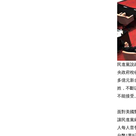
民進黨說
央政府稅收
多億元新
姓，不斷
不能接受
面對美國
讓民進黨
人每人普
台幣1萬8