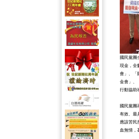
國民黨團
現金，全
會」、「
金會」、
行動協助
國民黨團
有效、最
應該苦民
血無情，