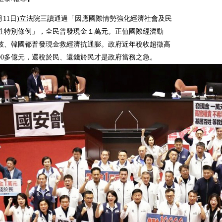
7月11日)立法院三讀通過「因應國際情勢強化經濟社會及民
性特別條例」，全民普發現金１萬元。正值國際經濟動
坡、韓國都普發現金救經濟抗通膨。政府近年稅收超徵高
700多億元，還稅於民、還錢於民才是政府當務之急。