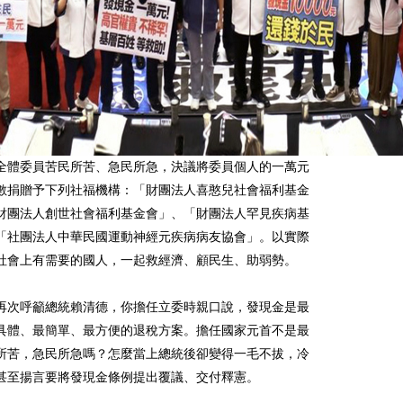
全體委員苦民所苦、急民所急，決議將委員個人的一萬元
數捐贈予下列社福機構：「財團法人喜憨兒社會福利基金
財團法人創世社會福利基金會」、「財團法人罕見疾病基
「社團法人中華民國運動神經元疾病病友協會」。以實際
社會上有需要的國人，一起救經濟、顧民生、助弱勢。
再次呼籲總統賴清德，你擔任立委時親口說，發現金是最
具體、最簡單、最方便的退稅方案。擔任國家元首不是最
所苦，急民所急嗎？怎麼當上總統後卻變得一毛不拔，冷
甚至揚言要將發現金條例提出覆議、交付釋憲。