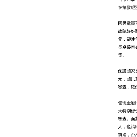
在搶救經
國民黨團
政院好好
元，卻連
長卓榮泰
電。
保護國家
元，國民
審查，確
發現金顧
天特別條
審查。面
人，也請
前進，台