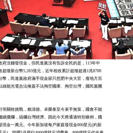
政府没錢發現金，但民進黨没有告訴全民的是，113年中
超徵新台幣5,283億元，近年稅收累計超徵超過1兆8700
台幣，民進黨政府滿手現金卻只想肥中央大官，瘦地方百
以綠能光電合法掩蓋不法掏空國庫、掏空台灣，國民黨團
。
對等關稅挑戰，賴清德、卓榮泰至今束手無策，國會不能
繼續擺爛，搞爛台灣經濟。因此今天將通過特別條例，國
發現金一萬元。今年新加坡每戶家庭發現金800星元(約新
千元)、韓國5月發行4000億韓元消費券、898億韓元代金券