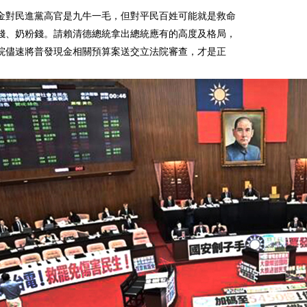
金對民進黨高官是九牛一毛，但對平民百姓可能就是救命
錢、奶粉錢。請賴清德總統拿出總統應有的高度及格局，
院儘速將普發現金相關預算案送交立法院審查，才是正