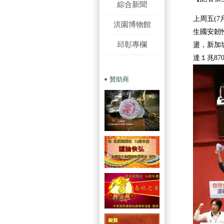
綜合新聞
上周五(
洪園博物館
生國安韌
邱彰專欄
盪，新加
達１兆8
贊助商