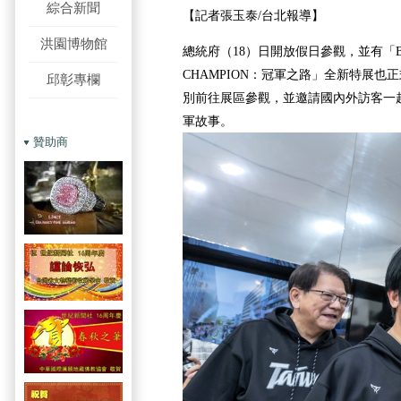
綜合新聞
【記者張玉泰/台北報導】
洪園博物館
總統府（18）日開放假日參觀，並有「BEH
CHAMPION：冠軍之路」全新特展也
邱彰專欄
別前往展區參觀，並邀請國內外訪客一
軍故事。
贊助商