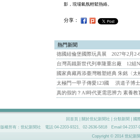
影，現場氣氛輕鬆熱絡。
分享：
熱門新聞
德國紐倫堡國際玩具展 2027年2月2
台灣高鐵新世代列車隆重出廠 12組N
國家典藏再添臺灣雕塑經典 朱銘〈太
太極門一甲子傳愛123國 洪道子博
真的假的？AI時代更需思辨力 素養
回首頁
|
關於世紀新聞社
|
分類新聞
|
國
版權所有：世紀新聞社 電話:04-2203-9321、02-2636-5818 Email:04-
Copyright © 2014 世紀新聞社