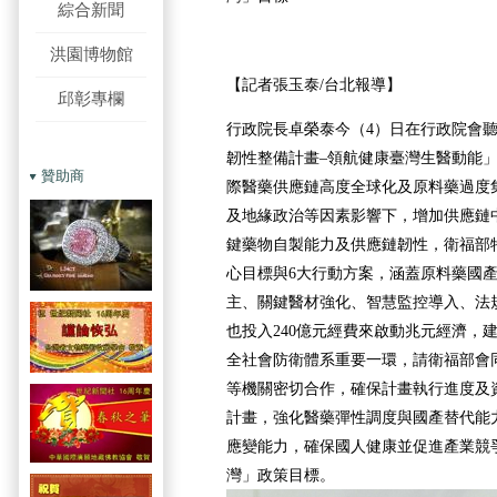
綜合新聞
洪園博物館
【記者張玉泰/台北報導】
邱彰專欄
行政院長卓榮泰今（4）日在行政院會
韌性整備計畫–領航健康臺灣生醫動能
贊助商
際醫藥供應鏈高度全球化及原料藥過度
及地緣政治等因素影響下，增加供應鏈
鍵藥物自製能力及供應鏈韌性，衛福部
心目標與6大行動方案，涵蓋原料藥國
主、關鍵醫材強化、智慧監控導入、法
也投入240億元經費來啟動兆元經濟，
全社會防衛體系重要一環，請衛福部會
等機關密切合作，確保計畫執行進度及
計畫，強化醫藥彈性調度與國產替代能
應變能力，確保國人健康並促進產業競
灣」政策目標。