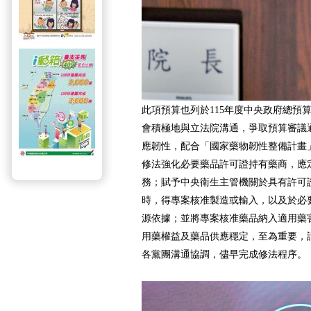
此項預算也列於115年度中央政府總預
會積極地與立法院溝通，爭取預算審議
應韌性，配合「國家藥物韌性整備計畫
修法強化必要藥品許可證持有藥商，應
務；賦予中央衛生主管機關於具有許可
時，得專案核准製造或輸入，以及於必
源依據；並將專案核准藥品納入適用藥
用藥權益及藥品供應穩定，至為重要，
各黨團溝通協調，儘早完成修法程序。