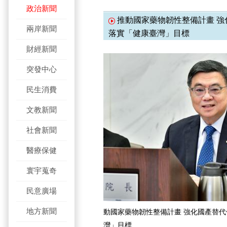
政治新聞
推動國家藥物韌性整備計畫 強
兩岸新聞
落實「健康臺灣」目標
財經新聞
突發中心
民生消費
文教新聞
社會新聞
醫療保健
寰宇蒐奇
民意廣場
地方新聞
動國家藥物韌性整備計畫 強化國產替代
灣」目標