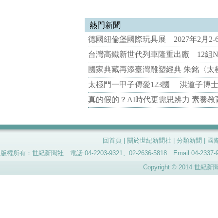
熱門新聞
德國紐倫堡國際玩具展 2027年2月2
台灣高鐵新世代列車隆重出廠 12組N
國家典藏再添臺灣雕塑經典 朱銘〈太
太極門一甲子傳愛123國 洪道子博
真的假的？AI時代更需思辨力 素養
回首頁
|
關於世紀新聞社
|
分類新聞
|
國
版權所有：世紀新聞社 電話:04-2203-9321、02-2636-5818 Email:04-
Copyright © 2014 世紀新聞社