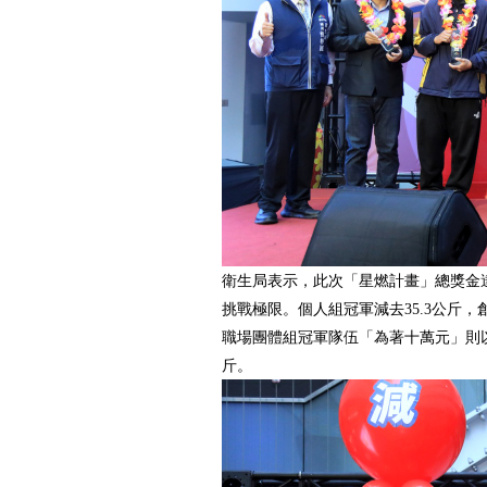
衛生局表示，此次「星燃計畫」總獎金達
挑戰極限。個人組冠軍減去35.3公斤
職場團體組冠軍隊伍「為著十萬元」則以
斤。