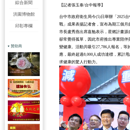
綜合新聞
【記者張玉泰/台中報導】
洪園博物館
台中市政府衛生局今(5)日舉辦「202
戰」成果表揚記者會，宣布為期三個月
邱彰專欄
市長盧秀燕出席嘉勉表示，星燃計畫源
卻常覺得孤單，因此市府推出專業陪伴
贊助商
變健康。活動共吸引27,786人報名，等
應，最終超過8,000人成功達標，累計甩
求健康的驚人行動力。