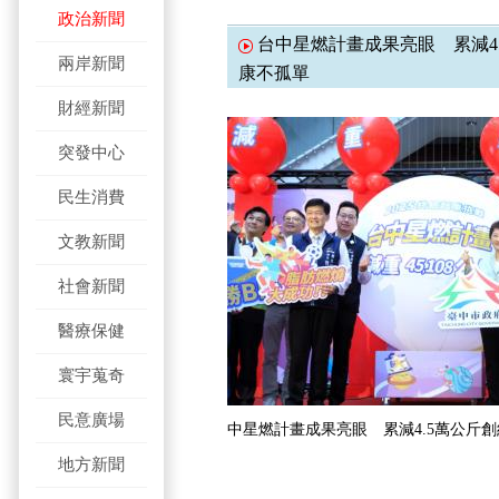
政治新聞
台中星燃計畫成果亮眼 累減4.
兩岸新聞
康不孤單
財經新聞
突發中心
民生消費
文教新聞
社會新聞
醫療保健
寰宇蒐奇
民意廣場
中星燃計畫成果亮眼 累減4.5萬公斤創
地方新聞