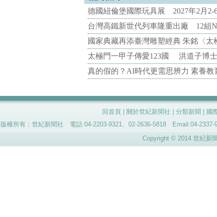
德國紐倫堡國際玩具展 2027年2月2
台灣高鐵新世代列車隆重出廠 12組N
國家典藏再添臺灣雕塑經典 朱銘〈太
太極門一甲子傳愛123國 洪道子博
真的假的？AI時代更需思辨力 素養
回首頁
|
關於世紀新聞社
|
分類新聞
|
國
版權所有：世紀新聞社 電話:04-2203-9321、02-2636-5818 Email:04-
Copyright © 2014 世紀新聞社