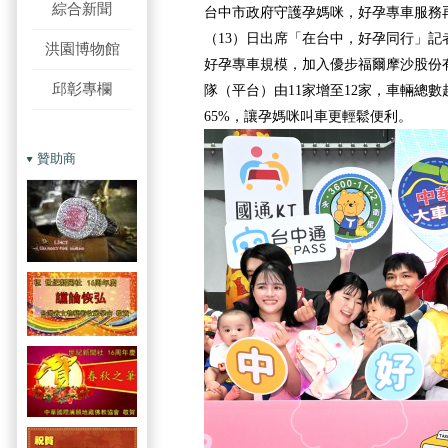
綜合新聞
台中市政府守護孕媽咪，好孕專車服務
（13）日出席「在台中，好孕同行」記
洪園博物館
好孕專車規模，加入優步福爾摩沙股份有
邱彰專欄
隊（平台）由11家增至12家，車輛總數超
65%，讓孕媽咪叫車更輕鬆便利。
贊助商