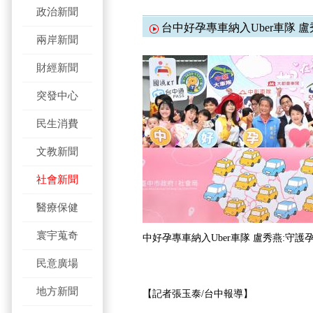
政治新聞
台中好孕專車納入Uber車隊 
兩岸新聞
財經新聞
突發中心
民生消費
文教新聞
社會新聞
醫療保健
寰宇蒐奇
中好孕專車納入Uber車隊 盧秀燕:守護
民意廣場
地方新聞
【記者張玉泰/台中報導】