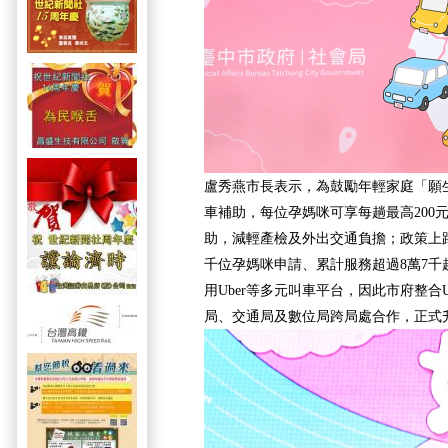
盧秀燕市長表示，為鼓勵年輕家庭「願
車補助，每位孕媽咪可享每趟最高200元
助，減輕產檢及外出交通負擔；政策上
千位孕媽咪申請、累計服務超過8萬7千
用Uber等多元叫車平台，因此市府整合
局、交通局及數位局跨局處合作，正式升