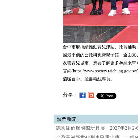
台中市府持續推動育兒津貼、托育補助
國最平價的公托與免費親子館，全面支
友善育兒城市。想要了解更多孕婦乘車
官網(https://www.society.taichung.go
溫暖台中」臉書粉絲專頁。
分享：
熱門新聞
德國紐倫堡國際玩具展 2027年2月2
台灣高鐵新世代列車隆重出廠 12組N