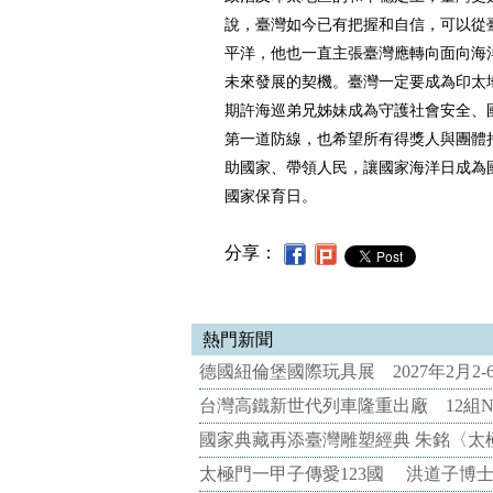
說，臺灣如今已有把握和自信，可以從
平洋，他也一直主張臺灣應轉向面向海
未來發展的契機。臺灣一定要成為印太
期許海巡弟兄姊妹成為守護社會安全、
第一道防線，也希望所有得獎人與團體
助國家、帶領人民，讓國家海洋日成為
國家保育日。
分享：
熱門新聞
德國紐倫堡國際玩具展 2027年2月2
台灣高鐵新世代列車隆重出廠 12組N
國家典藏再添臺灣雕塑經典 朱銘〈太
太極門一甲子傳愛123國 洪道子博