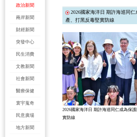
政治新聞
2026國家海洋日 期許海巡同
兩岸新聞
產、打黑反毒堅實防線
財經新聞
突發中心
民生消費
文教新聞
社會新聞
醫療保健
寰宇蒐奇
2026國家海洋日 期許海巡同仁成為保
民意廣場
實防線
地方新聞