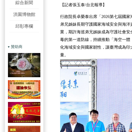
綜合新聞
【記者張玉泰/台北報導】
洪園博物館
行政院長卓榮泰出席「2026第七屆國
弟兄姊妹長期守護國家海域安全與海洋
邱彰專欄
業，期許海巡弟兄姊妹成為守護社會安
毒的第一道防線，持續推動「海空一體
贊助商
化海域安全與國家韌性，讓臺灣成為印
量。