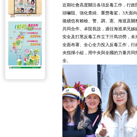
近期社會高度關注各項反毒工作，行政
頭嚇阻、強化查緝、重懲毒駕」3大面
後續也有賴檢、警、調、憲、海巡及關
共同合作。卓院長說，過往海巡弟兄姊
安全及打黑反毒工作立下汗馬功勞，未
全面布署、全心全力投入反毒工作，行
央指揮小組，用中央與全國的力量共同
全。