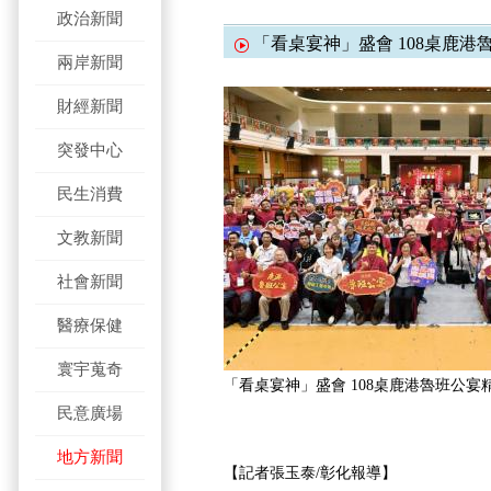
政治新聞
「看桌宴神」盛會 108桌鹿港
兩岸新聞
財經新聞
突發中心
民生消費
文教新聞
社會新聞
醫療保健
寰宇蒐奇
「看桌宴神」盛會 108桌鹿港魯班公宴
民意廣場
地方新聞
【記者張玉泰/彰化報導】