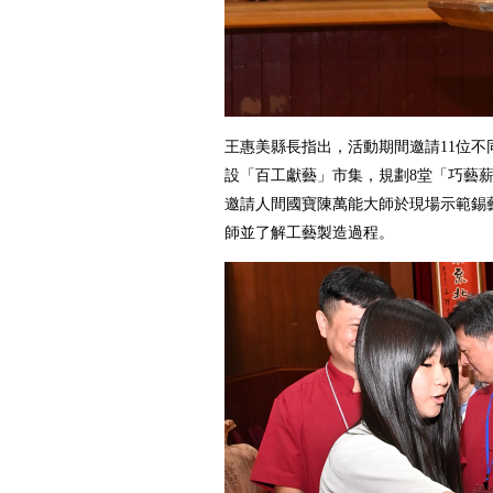
王惠美縣長指出，活動期間邀請11位不
設「百工獻藝」市集，規劃8堂「巧藝薪
邀請人間國寶陳萬能大師於現場示範錫
師並了解工藝製造過程。