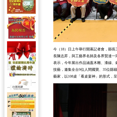
今（18）日上午舉行開幕記者會，縣長
長陳志昇，與工藝界名師及各界賢達一
表示，今年展出作品涵蓋木雕、漆線、
技藝，邀集全台9位人間國寶、35位縣
藝家，以108桌「看桌宴神」的形式，呈