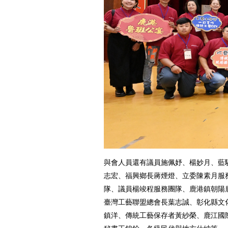
與會人員還有議員施佩妤、楊妙月、藍
志宏、福興鄉長蔣煙燈、立委陳素月服
隊、議員楊竣程服務團隊、鹿港鎮朝陽
臺灣工藝聯盟總會長葉志誠、彰化縣文
鎮洋、傳統工藝保存者黃紗榮、鹿江國