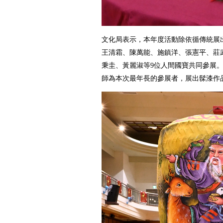
文化局表示，本年度活動除依循傳統展出
王清霜、陳萬能、施鎮洋、張憲平、莊
秉圭、黃麗淑等9位人間國寶共同參展
師為本次最年長的參展者，展出髹漆作