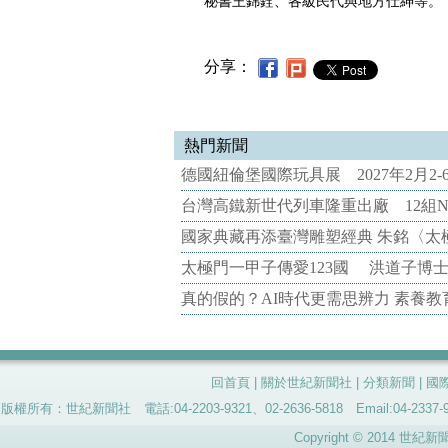
秘書王錦銓、各級民代與地方仕紳等。
分享：
熱門新聞
德國紐倫堡國際玩具展 2027年2月2
台灣高鐵新世代列車隆重出廠 12組N
國家典藏再添臺灣雕塑經典 朱銘〈太
太極門一甲子傳愛123國 洪道子博
真的假的？AI時代更需思辨力 素養
回首頁
|
關於世紀新聞社
|
分類新聞
|
國
版權所有：世紀新聞社 電話:04-2203-9321、02-2636-5818 Email:04-
Copyright © 2014 世紀新聞社