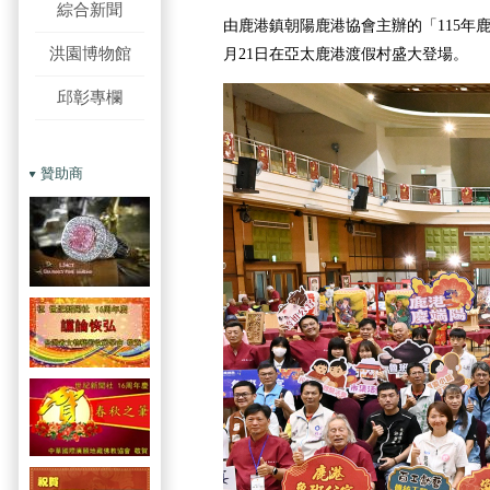
綜合新聞
由鹿港鎮朝陽鹿港協會主辦的「115年
洪園博物館
月21日在亞太鹿港渡假村盛大登場。
邱彰專欄
贊助商