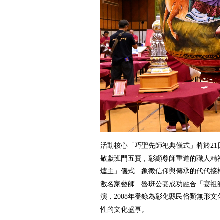
活動核心「巧聖先師祀典儀式」將於21
敬獻班門五寶，彰顯尊師重道的職人精
爐主」儀式，象徵信仰與傳承的代代接
數名家藝師，魯班公宴成功融合「宴祖
演，2008年登錄為彰化縣民俗類無形
性的文化盛事。