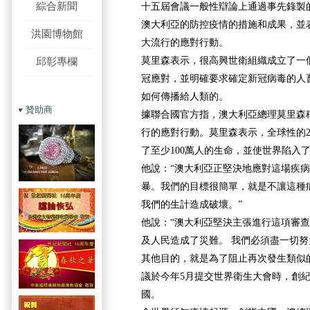
綜合新聞
十五屆會議一般性辯論上通過事先錄製
澳大利亞的防控疫情的措施和成果，並
洪園博物館
大流行的應對行動。
莫里森表示，很高興世衛組織成立了一
邱彰專欄
冠應對，並明確要求確定新冠病毒的人
如何傳播給人類的。
贊助商
據聯合國官方指，澳大利亞總理莫里森
行的應對行動。莫里森表示，全球性的2
了至少100萬人的生命，並使世界陷入
他說：“澳大利亞正堅決地應對這場疾
暴。我們的目標很簡單，就是不讓這種
我們的生計造成破壞。”
他說：“澳大利亞堅決主張進行這項審
及人民造成了災難。 我們必須盡一切
其他目的，就是為了阻止再次發生類似
議於今年5月提交世界衛生大會時，創紀
國。