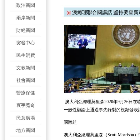
政治新聞
澳總理聯合國講話 堅持要查新
兩岸新聞
財經新聞
突發中心
民生消費
文教新聞
社會新聞
醫療保健
澳大利亞總理莫里森2020年9月26日
寰宇蒐奇
一般性辯論上通過事先錄製的視頻發表講
民意廣場
國際組
地方新聞
澳大利亞總理莫里森（Scott Morriso