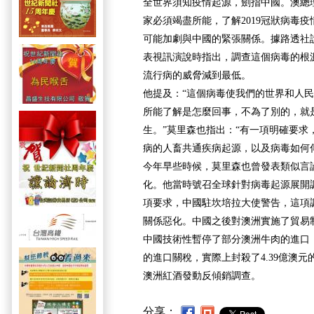
全世界須知疫情起源，劍指中國。澳總
家必須竭盡所能，了解2019冠狀病毒
可能加劇與中國的緊張關係。據路透社
表視訊演說時指出，調查這個病毒的根
流行病的威脅減到最低。
他提及：“這個病毒使我們的世界和人
所能了解是怎麼回事，不為了別的，就
生。”莫里森也指出：“有一項明確要求，
病的人畜共通疾病起源，以及病毒如何
今年早些時候，莫里森也曾發表類似言
化。他當時號召全球針對病毒起源展開
項要求，中國駐坎培拉大使警告，這項
關係惡化。中國之後對澳洲實施了貿易
中國技術性暫停了部分澳洲牛肉的進口，
的進口關稅，實際上封殺了4.39億澳
澳洲紅酒發動反傾銷調查。
分享：