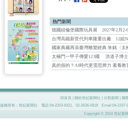
熱門新聞
德國紐倫堡國際玩具展 2027年2月2
台灣高鐵新世代列車隆重出廠 12組N
國家典藏再添臺灣雕塑經典 朱銘〈太
太極門一甲子傳愛123國 洪道子博
真的假的？AI時代更需思辨力 素養
回首頁
|
關於世紀新聞社
|
分類新聞
|
國
版權所有：世紀新聞社 電話:04-2203-9321、02-2636-5818 Email:04-
Copyright © 2014 世紀新聞社