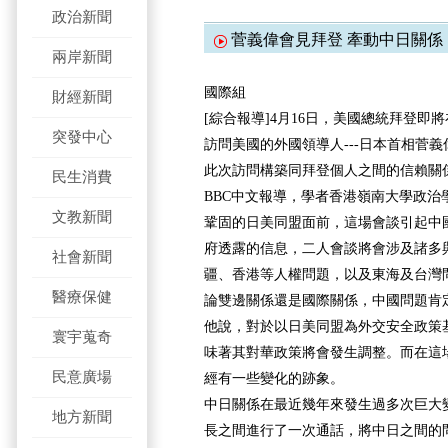
政治新聞
菅義偉會見拜登 牽動中日關係
兩岸新聞
國際組
財經新聞
[綜合報導]4月16日，美國總統拜登即
突發中心
訪問美國的外國領導人---日本首相菅
此次訪問構築同拜登個人之間的信賴關
民生消費
BBC中文報導，學者香港嶺南大學政治
文教新聞
鞏固的日美同盟面前，這場會談引起中
府透露的信息，二人會談將會涉及諸多
社會新聞
疆、香港等人權問題，以及東海及台灣
醫療保健
論雙邊關係還是國際關係，中國問題肯
他說，對於以日美同盟為外交安全政策
寰宇蒐奇
味著其對華政策將會發生調整。而在這
民意廣場
經有一些變化的跡象。
中日關係在最近幾年來發生過多次巨大
地方新聞
長之間進行了一次通話，將中日之間的問