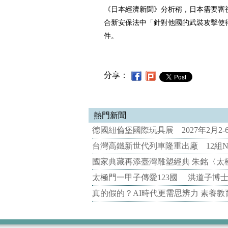
《日本經濟新聞》分析稱，日本需要審
合新安保法中「針對他國的武裝攻擊使
件。
分享：
熱門新聞
德國紐倫堡國際玩具展 2027年2月2
台灣高鐵新世代列車隆重出廠 12組N
國家典藏再添臺灣雕塑經典 朱銘〈太
太極門一甲子傳愛123國 洪道子博
真的假的？AI時代更需思辨力 素養