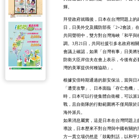
輝。
拜登政府就職後，日本在台灣問題上的政
日，日美外交及國防部長「2+2會談」
共同聲明中，雙方對台灣海峽「和平與
調。3月21日，共同社援引多名政府相
會議上確認，如果「台灣有事」日美將
防衛大臣岸信夫在會上表示，今後有必
灣的美軍提供何種協助」。
根據安倍時期通過的新安保法，當與日
「遭受攻擊」、日本面臨「存亡危機」
時，日本可以行使集體自衛權，可以派
戰，且自衛隊的行動範圍將不僅局限於
海外派兵。
如果消息屬實，這是日本在台灣問題上
導說，日本歷來不對台灣與中國有關的
方一貫立場仍然是「鼓勵對話，以和平