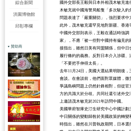
綜合新聞
國外交部長王毅與日本外相茂木敏充進
木敏充就中國海警局船隻「多次駛入釣
洪園博物館
問題表達了「嚴重關切」，強烈要求中
此外，茂木敏充還罕見地對新疆、香港
邱彰專欄
中國外交部則表示，王毅在通話時強調
家」，不應「被一些對中國持有偏見的
贊助商
接指出，雖然日美有同盟關係，但中日
履行條約的義務。反對日本介入涉疆、
「不要把手伸得太長」。
去年11月24日，美國大選結果明朗後
會談。在會談前，他們面對眾媒體，微
爭議島嶼問題上仍然針鋒相對，但從官
方的共識大於分歧。共同社還引述外交
上邀請茂木敏充於2021年訪問中國。
美國華府智庫史汀生研究中心中國計劃
中日關係的變動歸咎於美國政策的轉變
時指出，雖然在川普執政期間，日本選