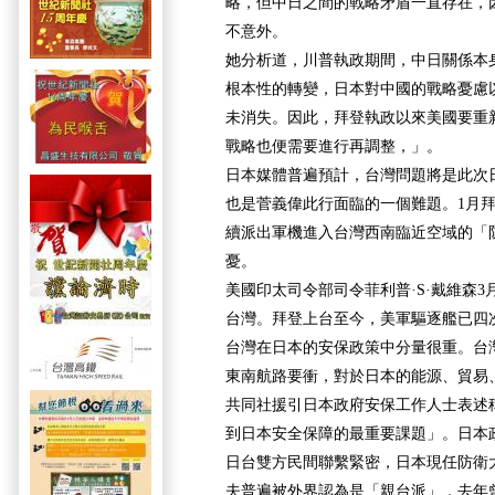
略，但中日之間的戰略矛盾一直存在，
不意外。
她分析道，川普執政期間，中日關係本
根本性的轉變，日本對中國的戰略憂慮
未消失。因此，拜登執政以來美國要重
戰略也便需要進行再調整，」。
日本媒體普遍預計，台灣問題將是此次
也是菅義偉此行面臨的一個難題。1月
續派出軍機進入台灣西南臨近空域的「
憂。
美國印太司令部司令菲利普·S·戴維森3
台灣。拜登上台至今，美軍驅逐艦已四
台灣在日本的安保政策中分量很重。台
東南航路要衝，對於日本的能源、貿易
共同社援引日本政府安保工作人士表述
到日本安全保障的最重要課題」。日本
日台雙方民間聯繫緊密，日本現任防衛
夫普遍被外界認為是「親台派」，去年