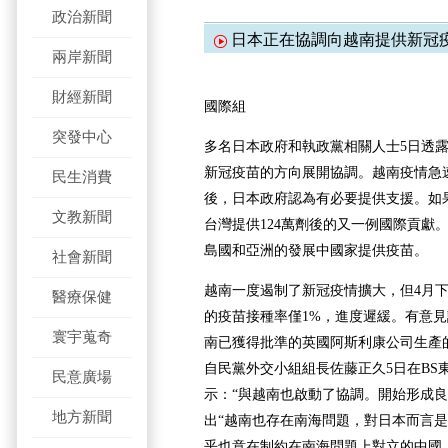
政治新聞
日本正在協調向越南提供新冠
兩岸新聞
財經新聞
國際組
突發中心
多名日本政府和執政黨相關人士5日透
新冠疫苗的方向展開協調。越南疫情急
民生消費
後，日本政府認為有必要提供支援。如
文教新聞
台灣提供124萬劑後的又一例國際貢獻
島國和亞洲的發展中國家提供疫苗。
社會新聞
越南一度遏制了新冠疫情擴大，但4月
醫療保健
的疫苗接種率僅1%，進度遲緩。有意
寰宇蒐奇
南已獲得批準的英國阿斯利康公司生產
自民黨外交小組組長佐藤正久5日在BS
民意廣場
示：“與越南也啟動了協調。開始形成良
地方新聞
出“越南也存在南海問題，對日本而言是
乎也意在制約在南海問題上對立的中國