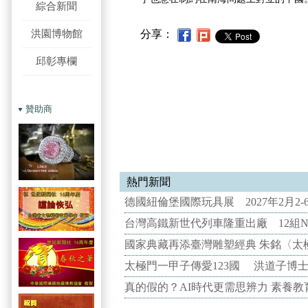
綜合新聞
洪園博物館
分享：
邱彰專欄
贊助商
熱門新聞
德國紐倫堡國際玩具展 2027年2月2
台灣高鐵新世代列車隆重出廠 12組N
國家典藏再添臺灣雕塑經典 朱銘〈太
太極門一甲子傳愛123國 洪道子博
真的假的？AI時代更需思辨力 素養