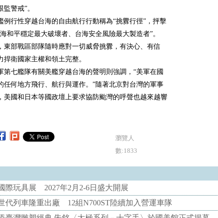
跟監警戒”。
艦例行性穿越台海的自由航行行動稱為“挑釁行徑”，抨擊
台海和平穩定最大破壞者、台海安全風險最大製造者”。
，東部戰區部隊隨時應對一切威脅挑釁，有決心、有信
力捍衛國家主權和領土完整。
軍第七艦隊有關美艦穿越台海的聲明則強調，“美軍在國
的任何地方飛行、航行與運作。”隨著北京對台灣的軍事
，美國和日本等國政壇上要求協防颱灣的呼聲也越來越響
瀏覽人
數:1833
際玩具展 2027年2月2-6日盛大開展
代列車隆重出廠 12組N700ST陸續加入營運車隊
添臺灣雕塑經典 朱銘〈太極系列－十字手〉於國美館正式揭幕