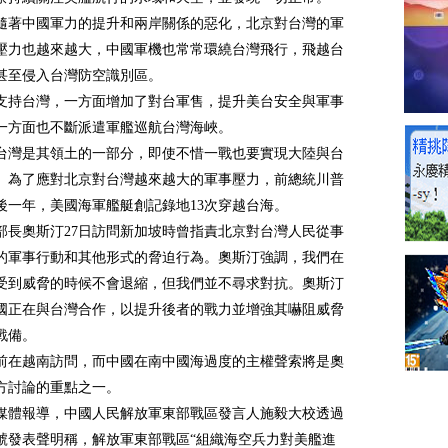
隨著中國軍力的提升和兩岸關係的惡化，北京對台灣的軍
壓力也越來越大，中國軍機也常常環繞台灣飛行，飛越台
甚至侵入台灣防空識別區。
支持台灣，一方面增加了對台軍售，提升美台安全與軍事
一方面也不斷派遣軍艦巡航台灣海峽。
台灣是其領土的一部分，即使不惜一戰也要實現大陸與台
。為了應對北京對台灣越來越大的軍事壓力，前總統川普
後一年，美國海軍艦艇創記錄地13次穿越台海。
部長奧斯汀27日訪問新加坡時曾指責北京對台灣人民從事
的軍事行動和其他形式的脅迫行為。奧斯汀強調，我們在
受到威脅的時候不會退縮，但我們並不尋求對抗。奧斯汀
國正在與台灣合作，以提升後者的戰力並增強其嚇阻威脅
戰備。
前在越南訪問，而中國在南中國海過度的主權聲索將是奧
方討論的重點之一。
媒體報導，中國人民解放軍東部戰區發言人施毅大校透過
號發表聲明稱，解放軍東部戰區“組織海空兵力對美艦進