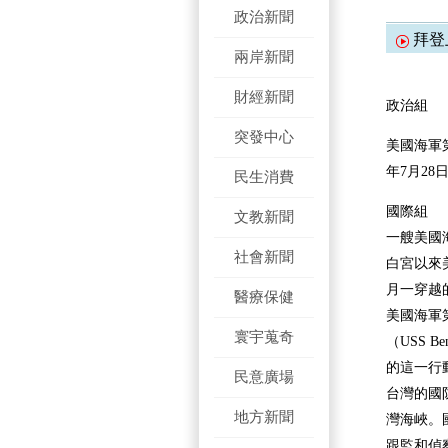
政治新聞
拜登
兩岸新聞
財經新聞
政治組
突發中心
美國海軍第
年7月2
民生消費
國際組
文教新聞
一艘美國
社會新聞
白宮以來
月一穿越
醫療保健
美國海軍
寰宇蒐奇
（USS 
的這一行
民意廣場
台灣的國
地方新聞
灣海峽。
跟監和偵