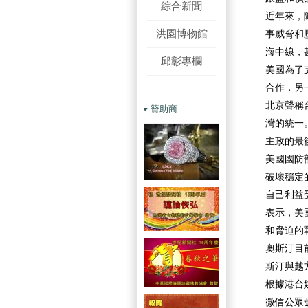
綜合新聞
近年來，
洪園博物館
事威脅和
海中線，
邱彰專欄
美國為了
合作，另
北京聲稱
贊助商
灣的統一
主政的最
美國國防
破壞穩定
自己利益
表示，美
和脅迫的
奧斯汀目
斯汀與越
根據港台
微信公眾