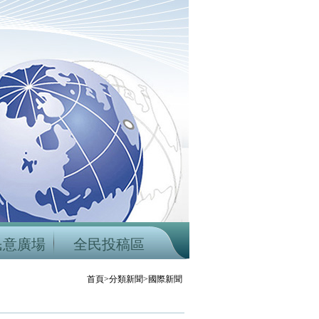
民意廣場
全民投稿區
首頁>分類新聞>國際新聞