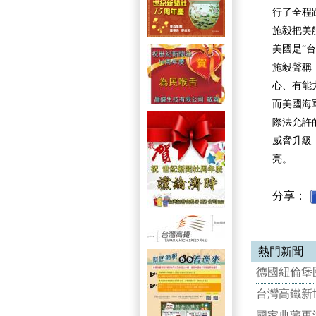
行了全程
施毅把美
美國是“
施毅聲稱
心、有能
而美國海
際法允許
威脅升級
亮。
分享：
熱門新聞
德國紐倫堡國
台灣高鐵新世
國家典藏再