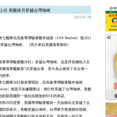
上任 美艦按月穿越台灣海峽
2021-07-30
七艦隊伯克級導彈驅逐艦本福德（USS Benfold）號2021
8日穿越台灣海峽。 （照片來自美國海軍推特）
海軍導彈驅逐艦28日）穿越台灣海峽。這是拜登總統入主
美國海軍艦艇第7次穿越台海，至今為止維持了在台海一
的頻率。
第七艦隊28日發表聲明說，伯克級導彈驅逐艦本福德
Benfold）號當天依據國際法，例行性穿越了台灣海峽。美艦
動彰顯美國對一個自由開放的印太的承諾。
防部29日證實，美國導彈驅逐艦前一天由南向北穿越了台
國防部表示，美艦穿越台海時，台灣軍方透過聯合情報、
察持續關注美艦航行的水域和天空，並發現一切正常。