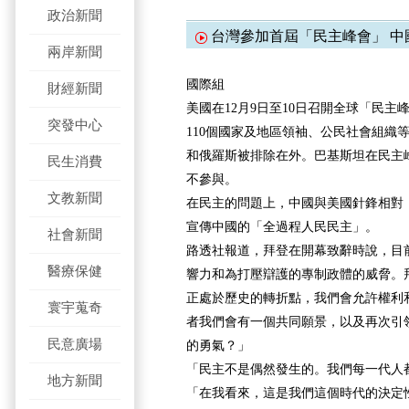
政治新聞
台灣參加首屆「民主峰會」 中
兩岸新聞
國際組
財經新聞
美國在12月9日至10日召開全球「民
突發中心
110個國家及地區領袖、公民社會組織
和俄羅斯被排除在外。巴基斯坦在民主
民生消費
不參與。
文教新聞
在民主的問題上，中國與美國針鋒相對
宣傳中國的「全過程人民民主」。
社會新聞
路透社報道，拜登在開幕致辭時說，目
醫療保健
響力和為打壓辯護的專制政體的威脅。
正處於歷史的轉折點，我們會允許權利
寰宇蒐奇
者我們會有一個共同願景，以及再次引
民意廣場
的勇氣？」
「民主不是偶然發生的。我們每一代人
地方新聞
「在我看來，這是我們這個時代的決定