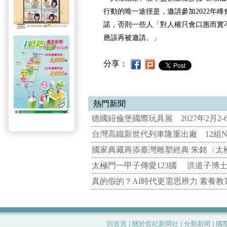
行動的唯一途徑是，邀請參加2022年
諾，否則一些人「對人權只會口惠而實
應該再被邀請。」
分享：
熱門新聞
德國紐倫堡國際玩具展 2027年2月2
台灣高鐵新世代列車隆重出廠 12組N
國家典藏再添臺灣雕塑經典 朱銘〈太
太極門一甲子傳愛123國 洪道子博
真的假的？AI時代更需思辨力 素養
回首頁
|
關於世紀新聞社
|
分類新聞
|
國