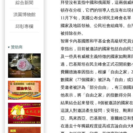
綜合新聞
拜登沒有直指中國和俄羅斯，這兩個威
頓存在分歧，它們的領導人也沒有出現
洪園博物館
11月下旬，美國公布全球民主峰會名單
國家及地區領袖、公民社會組織等。台
邱彰專欄
被排除在外。
智庫卡內基國際和平基金會高級研究員
贊助商
章指出，目前被邀請的國家包括自由民
及一些具有威權主義特徵的國家如剛果
過，巴基斯坦在民主峰會正式召開前數
費爾德施泰因指出，根據「自由之家」2
數國家（77個國家）被評為「自由」或
受邀者被評為「部分自由」，有三個國
他表示，將「自由之家」的指數得分與
結果結合起來發現，8個被邀請的國家
這讓人對邀請產生疑問：安哥拉、剛果
亞、馬來西亞、巴基斯坦、塞爾維亞和
在過去十年獨裁程度提高或言論自由大