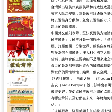
憂，包括巴西、印度、菲律賓和波蘭。
台灣派出駐美代表蕭美琴和行政院政委
發言人歐江安稱，這是政府經通盤考量
將以適當身分參加，並會以適當的方式
題上的亮眼成果。
中國外交部則表示，堅決反對美方邀請
民主峰會」，民主只是一個幌子，「是
標、打壓他國、分裂世界、服務自身維
對於為何召開峰會，澳大利亞國立大學
笛稱，該峰會的主要功能不是用來建立
會目的是為那些志同道合的國際成員提
際秩序的彈性韌性，編織一個安全網。
路透社報道，「自由之家」（Freedom 
吉安（Annie Boyajian）說，該峰
做得更好，並促進民主政府之間的協調
有哪些承諾以及它們在未來一年將如何
估。」
「人權觀察」駐華盛頓主任莎拉·霍勒溫