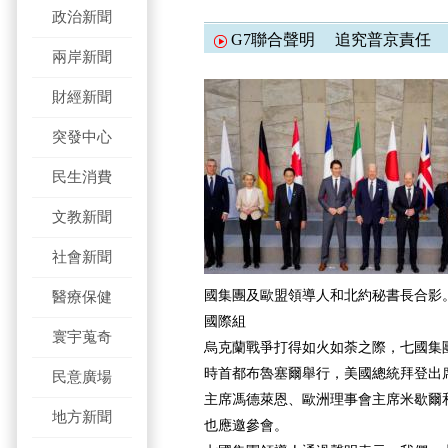
政治新聞
G7聯合聲明 追究普京責任
兩岸新聞
財經新聞
突發中心
民生消費
文教新聞
社會新聞
國集團及歐盟領導人和北約秘書長合影。
醫療保健
國際組
寰宇蒐奇
烏克蘭戰爭打得如火如荼之際，七國集團
時首都布魯塞爾舉行，美國總統拜登出
民意廣場
主席馮德萊恩、歐洲理事會主席米歇爾
地方新聞
也應邀參會。