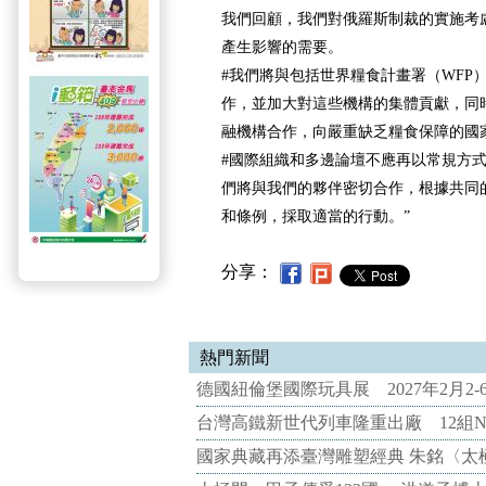
我們回顧，我們對俄羅斯制裁的實施考
產生影響的需要。
#我們將與包括世界糧食計畫署（WFP
作，並加大對這些機構的集體貢獻，同
融機構合作，向嚴重缺乏糧食保障的國
#國際組織和多邊論壇不應再以常規方
們將與我們的夥伴密切合作，根據共同
和條例，採取適當的行動。”
分享：
熱門新聞
德國紐倫堡國際玩具展 2027年2月2
台灣高鐵新世代列車隆重出廠 12組N
國家典藏再添臺灣雕塑經典 朱銘〈太