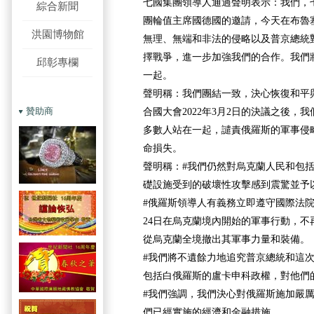
七國集團領導人通過聲明表示：我們，
綜合新聞
團輪值主席國德國的邀請，今天在布魯
洪園博物館
無理、無端和非法的侵略以及普京總統
擇戰爭，進一步加強我們的合作。我們
邱彰專欄
一起。
聲明稱：我們團結一致，決心恢復和平
贊助商
合國大會2022年3月2日的決議之後，
多數人站在一起，譴責俄羅斯的軍事侵
命損失。
聲明稱：#我們仍然對烏克蘭人民和包
礎設施受到的破壞性攻擊感到震驚並予
#俄羅斯領導人有義務立即遵守國際法院的
24日在烏克蘭境內開始的軍事行動，不
從烏克蘭全境撤出其軍事力量和裝備。
#我們將不遺餘力地追究普京總統和這
包括白俄羅斯的盧卡申科政權，對他們
#我們強調，我們決心對俄羅斯施加嚴
們已經實施的經濟和金融措施。