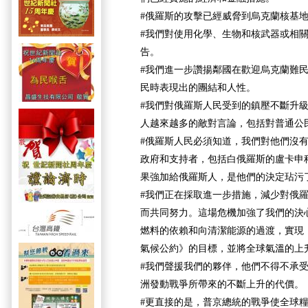
#俄羅斯的攻擊已經威脅到烏克蘭核基
#我們對使用化學、生物和核武器或相
告。
#我們進一步讚揚鄰國在歡迎烏克蘭難
民時表現出的團結和人性。
#我們對俄羅斯人民受到的鎮壓不斷升
人越來越多的敵對言論，包括對普通公
#俄羅斯人民必須知道，我們對他們沒
政府和支持者，包括白俄羅斯的盧卡申
果強加給俄羅斯人，是他們的決定玷污
#我們正在採取進一步措施，減少對俄
而共同努力。這場危機加強了我們的決
燃料的依賴和向清潔能源的過渡，實現
氣候公約》的目標，並將全球氣溫的上升限
#我們聲援我們的夥伴，他們不得不承
洲發動戰爭所帶來的不斷上升的代價。
#更直接的是，普京總統的戰爭使全球