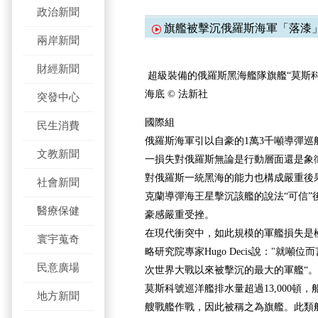
政治新聞
旗艦被擊沉俄羅斯海軍「落漆
兩岸新聞
財經新聞
超級裝備的俄羅斯黑海艦隊旗艦“莫斯
海底 © 法新社
突發中心
國際組
民生消費
俄羅斯海軍引以自豪的1萬3千噸導彈巡
文教新聞
一損失對俄羅斯無論是行動層面還是象
對俄羅斯一統黑海的能力也構成嚴重後
社會新聞
克蘭導彈海王星擊沉該艦的說法“可信”
醫療保健
豪感嚴重受挫。
在現代衝突中，如此規模的軍艦損失是
寰宇蒐奇
略研究院專家Hugo Decis說："就
民意廣場
次世界大戰以來被擊沉的最大的軍艦“。
莫斯科號巡洋艦排水量超過13,000頓，
地方新聞
艘戰艦作戰，因此被稱之為旗艦。此類