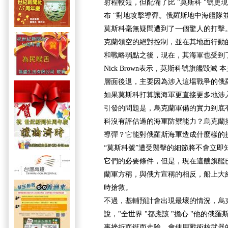
射程較短，但配備了比 "莫斯科 "號更
布 "對地攻擊導彈。俄羅斯地中海艦隊
莫斯科毫無疑問遭到了一個驚人的打擊
克蘭領空的絕對控制，並在其地面行動
和戰略弱點之後，現在，其海軍也受到
Nick Brown表示，莫斯科號旗艦毀
層面後退，主要因為涉入這場戰爭的俄
如果莫斯科打算讓海軍更直接更多地涉
引發的問題是，烏克蘭軍備的實力到底
科沒有評估過的海軍防禦能力？烏克蘭
導彈？它能對俄羅斯海軍造成什麼樣的
“莫斯科號”遭受襲擊的細節將不會立即
它們的必要條件，但是，現在這艘旗艦
蘭軍方稱，與俄方宣稱的相反，船上大約
時搶救。
不過，基輔預計會出現最壞的情況，烏
說，"全世界 "都應該 "擔心 "他的俄
事挫折而鋌而走險，會使用戰術核武器