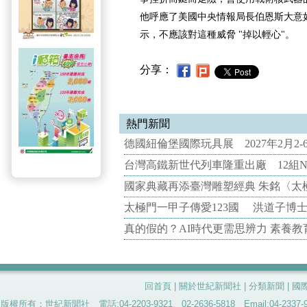
他呼應了美國中央情報局長伯恩斯大意如
示，不應該對這種威脅 "掉以輕心"。
分享：
熱門新聞
德國紐倫堡國際玩具展 2027年2月2
台灣高鐵新世代列車隆重出廠 12組N
國家典藏再添臺灣雕塑經典 朱銘〈太
太極門一甲子傳愛123國 洪道子博
真的假的？AI時代更需思辨力 素養
回首頁
|
關於世紀新聞社
|
分類新聞
|
國
版權所有：世紀新聞社 電話:04-2203-9321、02-2636-5818 Email:04-