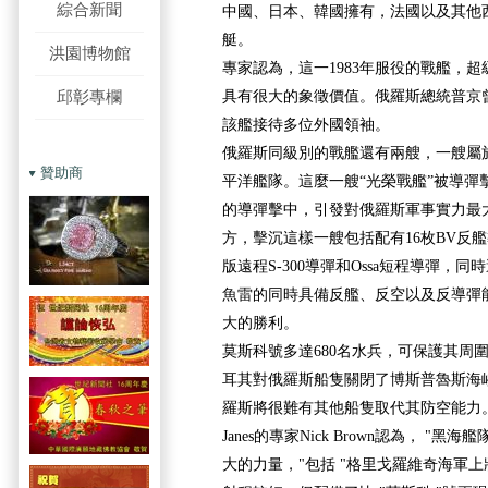
綜合新聞
中國、日本、韓國擁有，法國以及其他
艇。
洪園博物館
專家認為，這一1983年服役的戰艦，
邱彰專欄
具有很大的象徵價值。俄羅斯總統普京
該艦接待多位外國領袖。
俄羅斯同級別的戰艦還有兩艘，一艘屬
贊助商
平洋艦隊。這麼一艘“光榮戰艦”被導彈
的導彈擊中，引發對俄羅斯軍事實力最
方，擊沉這樣一艘包括配有16枚BV反艦
版遠程S-300導彈和Ossa短程導彈，
魚雷的同時具備反艦、反空以及反導彈
大的勝利。
莫斯科號多達680名水兵，可保護其周圍
耳其對俄羅斯船隻關閉了博斯普魯斯海
羅斯將很難有其他船隻取代其防空能力
Janes的專家Nick Brown認為， "
大的力量，"包括 "格里戈羅維奇海軍上