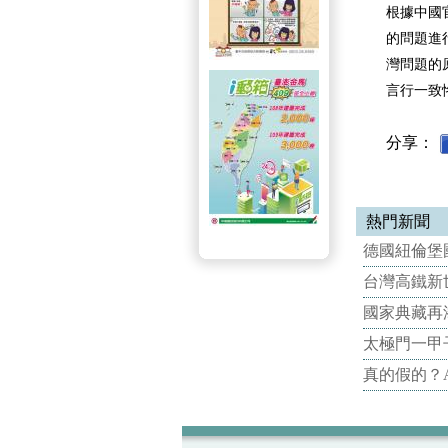
根據中國
的問題進
灣問題的
言行一致
分享：
熱門新聞
德國紐倫堡國
台灣高鐵新世
國家典藏再
太極門一甲
真的假的？