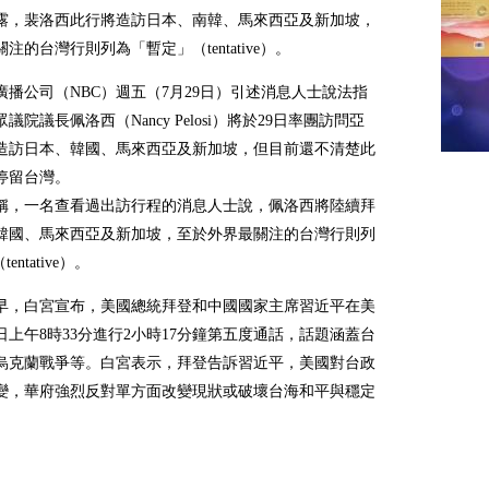
露，裴洛西此行將造訪日本、南韓、馬來西亞及新加坡，
注的台灣行則列為「暫定」（tentative）。
廣播公司（NBC）週五（7月29日）引述消息人士說法指
議院議長佩洛西（Nancy Pelosi）將於29日率團訪問亞
造訪日本、韓國、馬來西亞及新加坡，但目前還不清楚此
停留台灣。
導稱，一名查看過出訪行程的消息人士說，佩洛西將陸續拜
韓國、馬來西亞及新加坡，至於外界最關注的台灣行則列
entative）。
早，白宮宣布，美國總統拜登和中國國家主席習近平在美
日上午8時33分進行2小時17分鐘第五度通話，話題涵蓋台
烏克蘭戰爭等。白宮表示，拜登告訴習近平，美國對台政
變，華府強烈反對單方面改變現狀或破壞台海和平與穩定