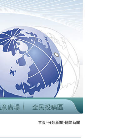
民意廣場
全民投稿區
首頁>分類新聞>國際新聞