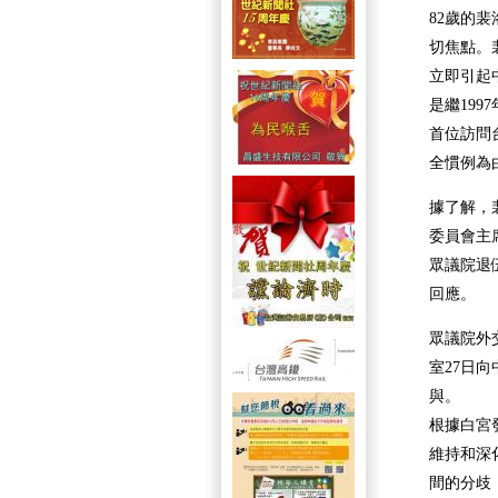
82歲的
切焦點。
立即引起
是繼199
首位訪問
全慣例為
據了解，
委員會主席
眾議院退伍
回應。
眾議院外交
室27日
與。
根據白宮
維持和深
間的分歧