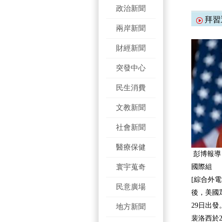
政治新聞
拜習
兩岸新聞
財經新聞
突發中心
民生消費
文教新聞
社會新聞
醫療保健
彭博報導
寰宇蒐奇
國際組
[綜合外
民意廣場
後，美國
29日出
地方新聞
裴洛西於