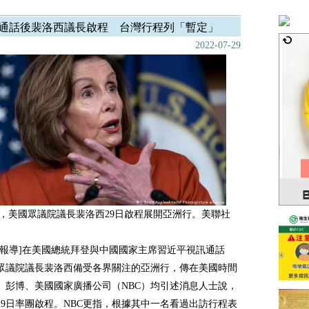
通話後裴洛西議長啟程 台灣行程列「暫定」
2022-07-29
，美國眾議院議長裴洛西29日啟程展開亞洲行。美聯社
電報導]在美國總統拜登與中國國家主席習近平視訊通話
眾議院議長裴洛西備受各界關注的亞洲行，傳在美國時間
發。彭博、美國國家廣播公司（NBC）均引述消息人士說，
29日率團啟程。NBC更指，根據其中一名看過出訪行程表