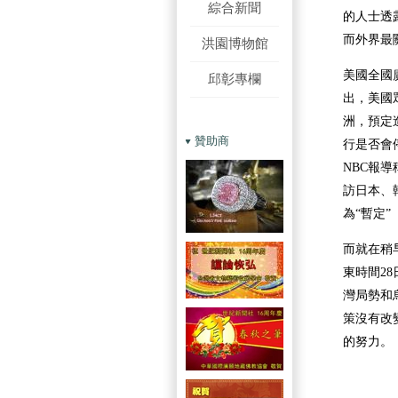
綜合新聞
的人士透
而外界最關
洪園博物館
美國全國
邱彰專欄
出，美國眾
洲，預定
贊助商
行是否會
NBC報
訪日本、
為“暫定”（t
而就在稍
東時間28
灣局勢和
策沒有改
的努力。