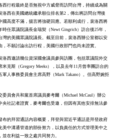
裴洛西行程最終是否無視中方威脅而訪問台灣，持續成為關
裴洛西在美國總統繼承順位排名第2，傳出將訪問台灣後
中國高度不滿，揚言將強硬回應。若順利成行，裴洛西將
7年時任眾議院議長金瑞契（Newt Gingrich）訪台後25年，
台灣的美國眾議院議長。截至目前，裴洛西辦公室都以安
由，不願討論出訪行程，美國行政部門也尚未證實。
裴洛西邀請幾位資深國會議員參與訪團，包括眾議院外交
米克斯（Gregory Meeks），以及去年11月曾率團訪台的
軍人事務委員會主席高野（Mark Takano）。但高野婉拒
委員會共和黨首席議員麥考爾（Michael McCaul）辦公
向中央社記者證實，麥考爾也受邀，但因有其他安排無法參
發布的拜習通話內容概要，拜登與習近平通話是拜登政府
化美中溝通管道的部份努力，以負責任的方式管理美中之
，並在利益一致之處共同努力。