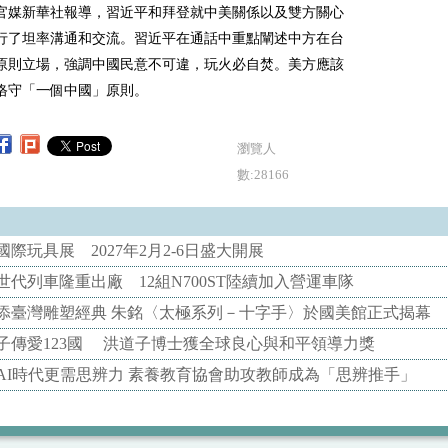
官媒新華社報導，習近平和拜登就中美關係以及雙方關心
行了坦率溝通和交流。習近平在通話中重點闡述中方在台
原則立場，強調中國民意不可違，玩火必自焚。美方應該
恪守「一個中國」原則。
瀏覽人
數:28166
際玩具展 2027年2月2-6日盛大開展
代列車隆重出廠 12組N700ST陸續加入營運車隊
添臺灣雕塑經典 朱銘〈太極系列－十字手〉於國美館正式揭幕
子傳愛123國 洪道子博士獲全球良心與和平領導力獎
AI時代更需思辨力 素養教育協會助攻教師成為「思辨推手」