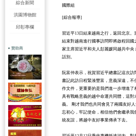
綜合新聞
國際組
洪園博物館
[綜合報導]
邱彰專欄
習近平13日結束越南之行，返回北京。當
結束對越南進行國事訪問即將啟程回國
贊助商
家主席習近平和夫人彭麗媛同越共中央
話別。
阮富仲表示，祝賀習近平總書記這次訪
書記此訪日程緊湊豐富，意義深遠，不
作文件，更重要的是我們進一步增進了
具有戰略意義的越中命運共同體，這對
義。 剛才我們也共同會見了兩國友好
忘初心，牢記使命，相信他們會繼承我
統友誼，將越中友好事業傳承下去。
習近平12月12日乘坐專機抵達河內，