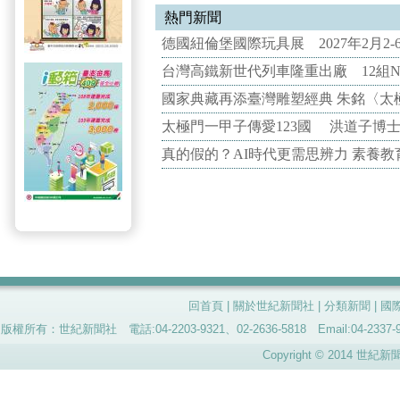
熱門新聞
德國紐倫堡國際玩具展 2027年2月2
台灣高鐵新世代列車隆重出廠 12組N
國家典藏再添臺灣雕塑經典 朱銘〈太
太極門一甲子傳愛123國 洪道子博
真的假的？AI時代更需思辨力 素養
回首頁
|
關於世紀新聞社
|
分類新聞
|
國
版權所有：世紀新聞社 電話:04-2203-9321、02-2636-5818 Email:04-
Copyright © 2014 世紀新聞社