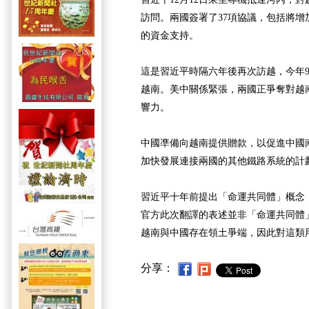
訪問。兩國簽署了37項協議，包括將增
的資金支持。
這是習近平時隔六年後再次訪越，今年
越南。美中關係緊張，兩國正爭奪對越
響力。
中國凖備向越南提供贈款，以促進中國
加快發展連接兩國的其他鐵路系統的計
習近平十年前提出「命運共同體」概念
官方此次翻譯的表述並非「命運共同體
越南與中國存在領土爭端，因此對這類
分享：