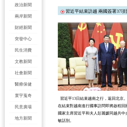
政治新聞
習近平結束訪越 兩國簽署37項
兩岸新聞
財經新聞
突發中心
民生消費
文教新聞
社會新聞
醫療保健
寰宇蒐奇
習近平13日結束越南之行，返回北京。
在結束對越南進行國事訪問即將啟程回
民意廣場
國家主席習近平和夫人彭麗媛同越共中
地方新聞
敏話別。