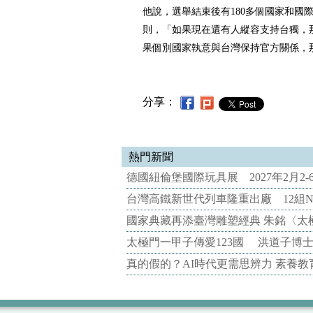
他說，選舉結束後有180多個國家和國
則，「如果現在還有人縱容支持台獨，
果個別國家執意與台灣保持官方關係，
分享：
熱門新聞
德國紐倫堡國際玩具展 2027年2月2
台灣高鐵新世代列車隆重出廠 12組N
國家典藏再添臺灣雕塑經典 朱銘〈太
太極門一甲子傳愛123國 洪道子博
真的假的？AI時代更需思辨力 素養