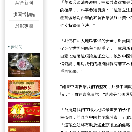
綜合新聞
「美國必須清楚表明，中國共產黨如果
的後果，」科寧參議員說：「這個立法
洪園博物館
產黨發動對台灣的武裝攻擊就終止美中
們支持這個立法。”
邱彰專欄
「我們在印太地區夥伴的安全，對美國
贊助商
促進全世界的民主至關重要，」庫恩斯
自豪地連署這項跨黨派立法，以對中國
信號說，那對我們的經濟關係有非常不
重的後果。”
“如果中國攻擊我們的盟友，那麼中國
識，”卡西迪參議員說：“這就是那個懲
「台灣是我們在印太地區最重要的伙伴
主價值，並且向中國共產黨問責，」參
「這項立法將有助於遏止該地區的侵略