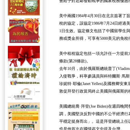
會給予對近鄰發動戰爭的國家稅務優惠
美中兩國1984年4月30日在北京簽署
稅的協定，該協定1986年7月24日經過美
1日生效。協定條文包括了中國留學生
務或獎金所得，可享有5000美元的免稅
美中租稅協定包括一項允許任一方提前
條款(第28條款)。
去年10月，由於俄羅斯總統普丁(Vladimi
入侵戰爭，科寧參議員與科特爾斯·馬
珍妮特·耶倫(Janet Yellen)及國務卿安東尼‧
敦促拜登行政當局終止美國與俄羅斯的
美國總統喬·拜登(Joe Biden)在週
調，美國堅決反對中國的不公平經濟行
平穩定挺身而出」。這是拜登總統上任
也是他首次在國情咨文中提及台灣。