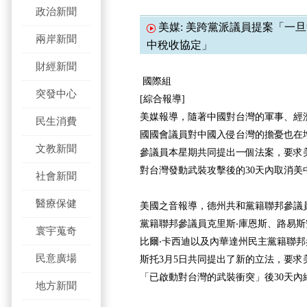
政治新聞
美媒: 美跨黨派議員提案「一
兩岸新聞
中稅收協定」
財經新聞
國際組
突發中心
[綜合報導]
美媒報導，隨著中國對台灣的軍事、經
民生消費
國國會議員對中國入侵台灣的擔憂也在
文教新聞
參議員本星期共同提出一個法案，要求
對台灣發動武裝攻擊後的30天內取消美
社會新聞
醫療保健
美國之音報導，德州共和黨籍聯邦參議
黨籍聯邦參議員克里斯‧庫恩斯、路易
寰宇蒐奇
比爾‧卡西迪以及內華達州民主黨籍聯邦
民意廣場
斯托3月5日共同提出了新的立法，要求
「已啟動對台灣的武裝衝突」後30天內
地方新聞