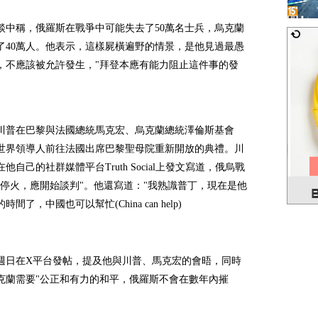
談中稱，俄羅斯在戰爭中可能失去了50萬名士兵，烏克蘭
了40萬人。他表示，這樣屍橫遍野的情景，是他見過最愚
，不應該被允許發生，"拜登本應有能力阻止這件事的發
川普在巴黎與法國總統馬克宏、烏克蘭總統澤倫斯基會
世界領導人前往法國出席巴黎聖母院重新開放的典禮。川
他自己的社群媒體平台Truth Social上發文寫道，俄烏戰
即停火，應開始談判"。他還寫道："我熟識普丁，現在是他
間了，中國也可以幫忙(China can help)
週日在X平台發帖，提及他與川普、馬克宏的會晤，同時
克蘭需要"公正和有力的和平，俄羅斯不會在數年內摧