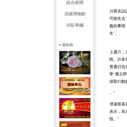
綜合新聞
川普在訪
洪園博物館
可能失去
邱彰專欄
蠢的事情
生"。
贊助商
上週六，
晤。許多
普週日也在
爭"應立
採取行動的時
。"
澤連斯基
表示，烏
毀。"