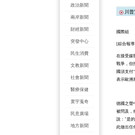
政治新聞
川普
兩岸新聞
財經新聞
國際組
突發中心
[綜合報導
民生消費
在接受媒
戰爭，但
文教新聞
國須支付
社會新聞
表示歐洲
醫療保健
寰宇蒐奇
德國之聲
被問及，
民意廣場
說："是
地方新聞
此做出任