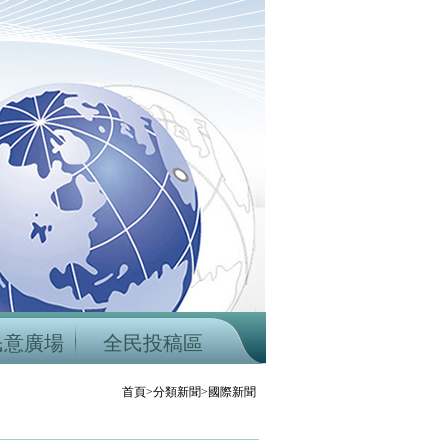
民意廣場
全民投稿區
首頁>分類新聞>國際新聞