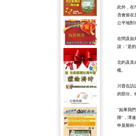
此外，在
否會留在
公平地對
在問及如
說："是
北約及其
檻。
川普在訪
的部分。
"如果我
障"，澤
申莫斯科