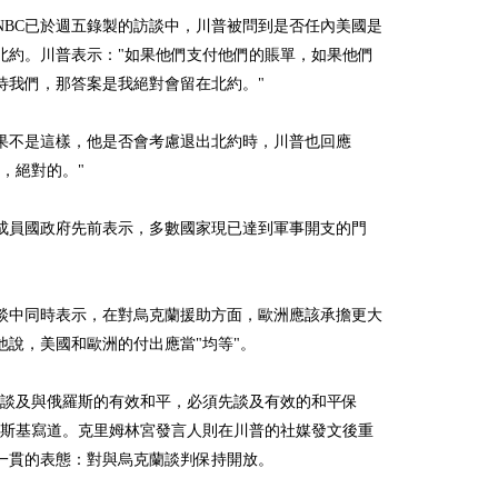
NBC已於週五錄製的訪談中，川普被問到是否任內美國是
北約。川普表示："如果他們支付他們的賬單，如果他們
待我們，那答案是我絕對會留在北約。"
果不是這樣，他是否會考慮退出北約時，川普也回應
的，絕對的。"
成員國政府先前表示，多數國家現已達到軍事開支的門
談中同時表示，在對烏克蘭援助方面，歐洲應該承擔更大
他說，美國和歐洲的付出應當"均等"。
們談及與俄羅斯的有效和平，必須先談及有效的和平保
連斯基寫道。克里姆林宮發言人則在川普的社媒發文後重
一貫的表態：對與烏克蘭談判保持開放。