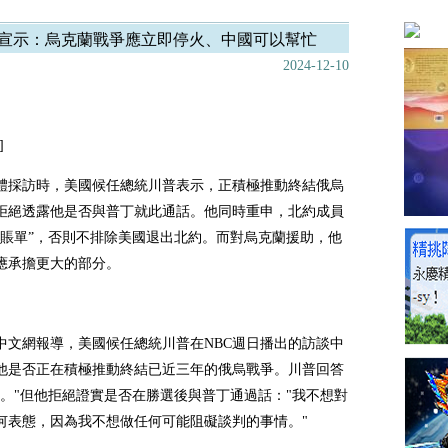
宣示：烏克蘭戰爭應立即停火、中國可以幫忙
2024-12-10
]
體採訪時，美國候任總統川普表示，正積極推動終結俄烏
拒絕透露他是否與普丁就此通話。他同時重申，北約成員
“賬單”，否則不排除美國退出北約。而對烏克蘭援助，他
應承擔更大的部分。
中文網報導，美國候任總統川普在NBC週日播出的訪談中
他是否正在積極推動終結已近三年的俄烏戰爭。川普回答
的。"但他拒絕證實是否在勝選後與普丁通過話："我不想對
何表態，因為我不想做任何可能阻礙談判的事情。"