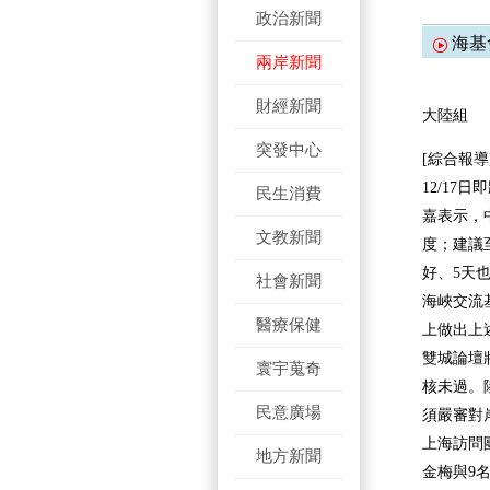
政治新聞
海基
兩岸新聞
財經新聞
大陸組
突發中心
[綜合報導
12/1
民生消費
嘉表示，
文教新聞
度；建議
好、5天
社會新聞
海峽交流
醫療保健
上做出上
雙城論壇
寰宇蒐奇
核未過。
民意廣場
須嚴審對
上海訪問
地方新聞
金梅與9