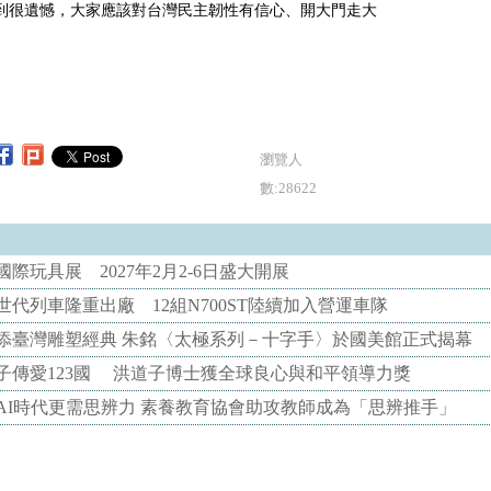
到很遺憾，大家應該對台灣民主韌性有信心、開大門走大
瀏覽人
數:28622
際玩具展 2027年2月2-6日盛大開展
代列車隆重出廠 12組N700ST陸續加入營運車隊
添臺灣雕塑經典 朱銘〈太極系列－十字手〉於國美館正式揭幕
子傳愛123國 洪道子博士獲全球良心與和平領導力獎
AI時代更需思辨力 素養教育協會助攻教師成為「思辨推手」