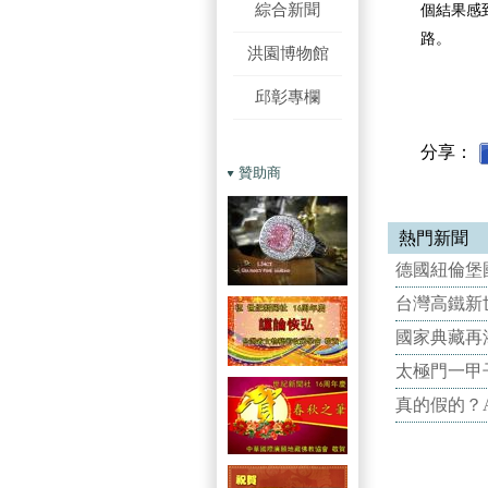
綜合新聞
個結果感
路。
洪園博物館
邱彰專欄
分享：
贊助商
熱門新聞
德國紐倫堡國
台灣高鐵新世
國家典藏再
太極門一甲
真的假的？