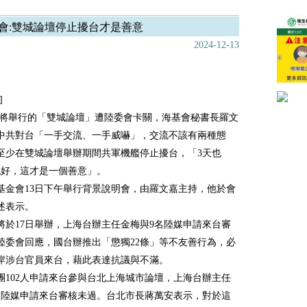
會:雙城論壇停止擾台才是善意
2024-12-13
]
7日即將舉行的「雙城論壇」遭陸委會卡關，海基會秘書長羅文
中共對台「一手交流、一手威嚇」，交流不該有兩種態
至少在雙城論壇舉辦期間共軍機艦停止擾台，「3天也
也好，這才是一個善意」。
基金會13日下午舉行背景說明會，由羅文嘉主持，他於會
述表示。
將於17日舉辦，上海台辦主任金梅與9名陸媒申請來台審
陸委會回應，國台辦推出「懲獨22條」等不友善行為，必
岸涉台官員來台，藉此表達抗議與不滿。
團102人申請來台參與台北上海城市論壇，上海台辦主任
名陸媒申請來台審核未過。台北市長蔣萬安表示，對於這