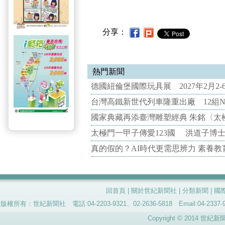
分享：
熱門新聞
德國紐倫堡國際玩具展 2027年2月2
台灣高鐵新世代列車隆重出廠 12組N
國家典藏再添臺灣雕塑經典 朱銘〈太
太極門一甲子傳愛123國 洪道子博
真的假的？AI時代更需思辨力 素養
回首頁
|
關於世紀新聞社
|
分類新聞
|
國
版權所有：世紀新聞社 電話:04-2203-9321、02-2636-5818 Email:04-
Copyright © 2014 世紀新聞社