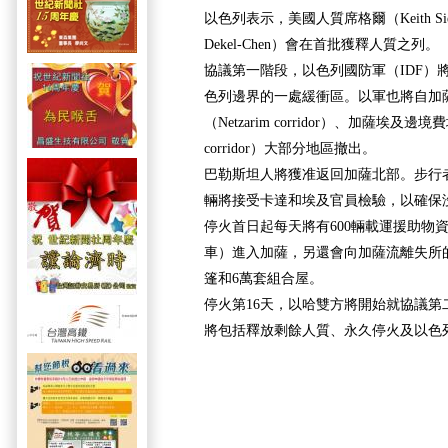
以色列表示，美國人質席格爾（Keith Sie
Dekel-Chen）會在首批獲釋人質之列。
協議第一階段，以色列國防軍（IDF）
色列邊界的一處緩衝區。以軍也將自加
（Netzarim corridor）、加薩埃及邊境費城
corridor）大部分地區撤出。
巴勒斯坦人將獲准返回加薩北部。步行
輛將接受卡達和埃及官員檢驗，以確保
停火首日起每天將有600輛載運援助物資
車）進入加薩，另還會向加薩流離失所的
篷和6萬套組合屋。
停火第16天，以哈雙方將開始就協議第
將包括釋放剩餘人質、永久停火及以色