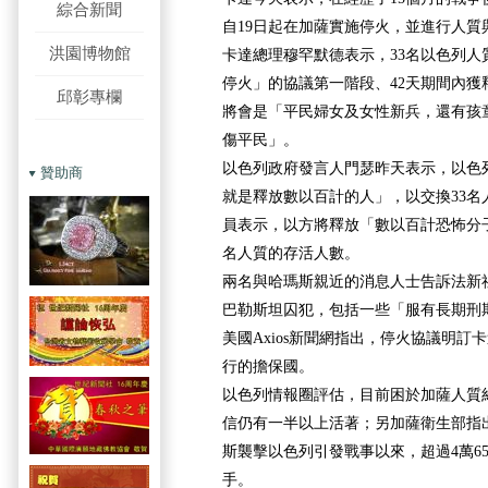
綜合新聞
自19日起在加薩實施停火，並進行人質
洪園博物館
卡達總理穆罕默德表示，33名以色列人
停火」的協議第一階段、42天期間內獲
邱彰專欄
將會是「平民婦女及女性新兵，還有孩
傷平民」。
以色列政府發言人門瑟昨天表示，以色
贊助商
就是釋放數以百計的人」，以交換33名
員表示，以方將釋放「數以百計恐怖分子
名人質的存活人數。
兩名與哈瑪斯親近的消息人士告訴法新社
巴勒斯坦囚犯，包括一些「服有長期刑
美國Axios新聞網指出，停火協議明
行的擔保國。
以色列情報圈評估，目前困於加薩人質約
信仍有一半以上活著；另加薩衛生部指出，
斯襲擊以色列引發戰事以來，超過4萬6
手。