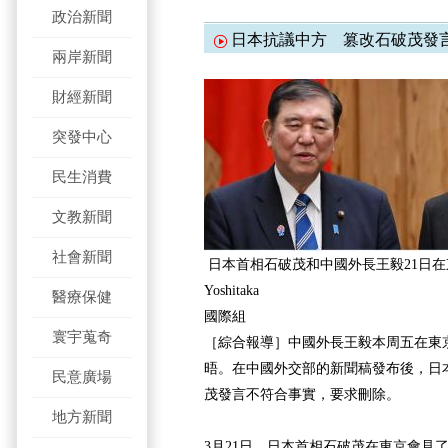
政治新聞
日本抗議中方 篡改石破茂發
兩岸新聞
財經新聞
突發中心
民生消費
文教新聞
社會新聞
日本首相石破茂和中國外長王毅21日在
Yoshitaka
醫療保健
國際組
寰宇蒐奇
［綜合報導］中國外長王毅本周五在東
晤。在中國外交部的新聞稿發布後，日
民意廣場
茂發言不符合事實，要求刪除。
地方新聞
3月21日，日本首相石破茂在東京會見