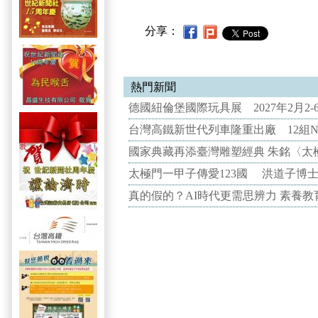
分享：
熱門新聞
德國紐倫堡國際玩具展 2027年2月2
台灣高鐵新世代列車隆重出廠 12組N
國家典藏再添臺灣雕塑經典 朱銘〈太
太極門一甲子傳愛123國 洪道子博
真的假的？AI時代更需思辨力 素養