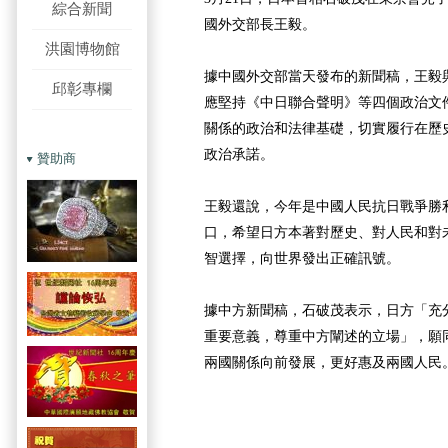
綜合新聞
國外交部長王毅。
洪園博物館
據中國外交部當天發布的新聞稿，王毅
邱彰專欄
應堅持《中日聯合聲明》等四個政治文
關係的政治和法律基礎，切實履行在歷
政治承諾。
贊助商
王毅還說，今年是中國人民抗日戰爭勝利
口，希望日方本著對歷史、對人民和對
智選擇，向世界發出正確訊號。
據中方新聞稿，石破茂表示，日方「充
重要意義，尊重中方闡述的立場」，願
兩國關係向前發展，更好惠及兩國人民