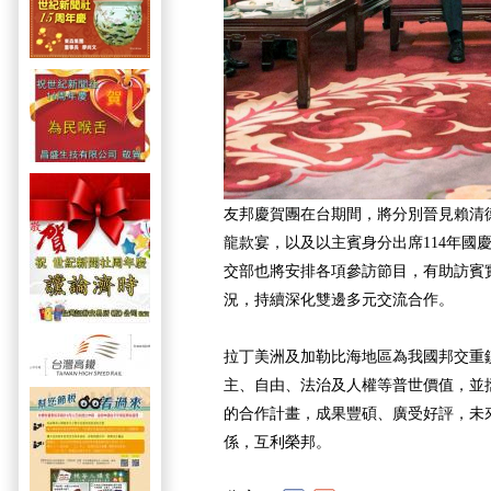
友邦慶賀團在台期間，將分別晉見賴清
龍款宴，以及以主賓身分出席114年國
交部也將安排各項參訪節目，有助訪賓
況，持續深化雙邊多元交流合作。
拉丁美洲及加勒比海地區為我國邦交重
主、自由、法治及人權等普世價值，並
的合作計畫，成果豐碩、廣受好評，未
係，互利榮邦。