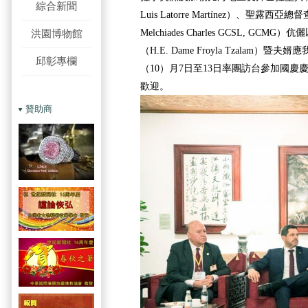
綜合新聞
Luis Latorre Martínez）、聖露西亞總督查爾
Melchiades Charles GCSL, G
洪園博物館
（H.E. Dame Froyla Tzalam）
邱彰專欄
（10）月7日至13日率團訪台參加國
歡迎。
贊助商