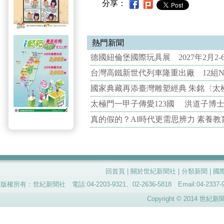
分享：
熱門新聞
德國紐倫堡國際玩具展 2027年2月2
台灣高鐵新世代列車隆重出廠 12組N
國家典藏再添臺灣雕塑經典 朱銘〈太
太極門一甲子傳愛123國 洪道子博
真的假的？AI時代更需思辨力 素養
回首頁
|
關於世紀新聞社
|
分類新聞
|
國
版權所有：世紀新聞社 電話:04-2203-9321、02-2636-5818 Email:04-
Copyright © 2014 世紀新聞社