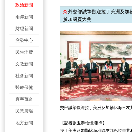
政治新聞
外交部誠摯歡迎拉丁美洲及加
兩岸新聞
參加國慶大典
財經新聞
突發中心
民生消費
文教新聞
社會新聞
醫療保健
寰宇蒐奇
交部誠摯歡迎拉丁美洲及加勒比海三友
民意廣場
地方新聞
【記者張玉泰/台北報導】
拉丁美洲及加勒比海地區友邦巴拉圭共和