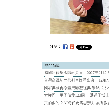
分享：
熱門新聞
德國紐倫堡國際玩具展 2027年2月2
台灣高鐵新世代列車隆重出廠 12組N
國家典藏再添臺灣雕塑經典 朱銘〈太
太極門一甲子傳愛123國 洪道子博
真的假的？AI時代更需思辨力 素養