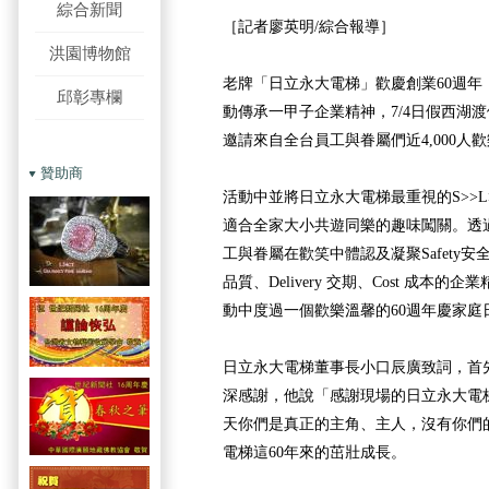
綜合新聞
［記者廖英明/綜合報導］
洪園博物館
老牌「日立永大電梯」歡慶創業60週年
邱彰專欄
動傳承一甲子企業精神，7/4日假西湖
邀請來自全台員工與眷屬們近4,000人
贊助商
活動中並將日立永大電梯最重視的S>>L>
適合全家大小共遊同樂的趣味闖關。透
工與眷屬在歡笑中體認及凝聚Safety安全、L
品質、Delivery 交期、Cost 成本
動中度過一個歡樂溫馨的60週年慶家庭
日立永大電梯董事長小口辰廣致詞，首
深感謝，他說「感謝現場的日立永大電
天你們是真正的主角、主人，沒有你們
電梯這60年來的茁壯成長。