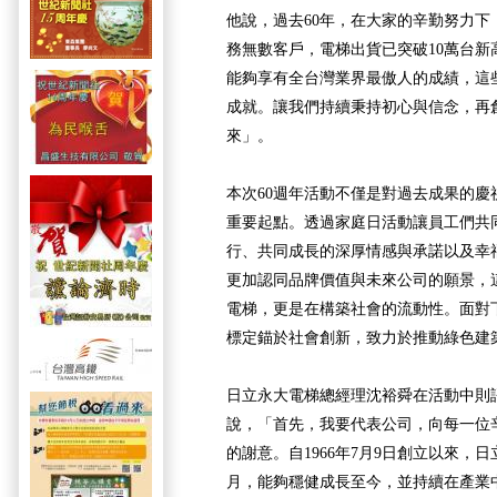
他說，過去60年，在大家的辛勤努力下
務無數客戶，電梯出貨已突破10萬台新高
能夠享有全台灣業界最傲人的成績，這
成就。讓我們持續秉持初心與信念，再
來」。
本次60週年活動不僅是對過去成果的慶
重要起點。透過家庭日活動讓員工們共
行、共同成長的深厚情感與承諾以及幸
更加認同品牌價值與未來公司的願景，
電梯，更是在構築社會的流動性。面對
標定錨於社會創新，致力於推動綠色建
日立永大電梯總經理沈裕舜在活動中則
說，「首先，我要代表公司，向每一位
的謝意。自1966年7月9日創立以來，
月，能夠穩健成長至今，並持續在產業