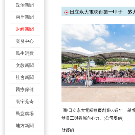
政治新聞
日立永大電梯創業一甲子 盛
兩岸新聞
財經新聞
突發中心
民生消費
文教新聞
社會新聞
醫療保健
寰宇蒐奇
圖/日立永大電梯歡慶創業60週年，舉
民意廣場
體員工與眷屬向心力。(公司堤供)
地方新聞
財經組