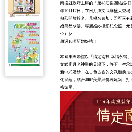
南投縣政府主辦的「第48屆集團結婚-日
年10月17日，在日月潭文武廟盛大登場
熱烈開放報名。凡報名參加，即可享有
娘簡易妝髮、專屬婚紗攝影紀念照、元首
位）及
超過10項新婚好禮！
本屆集團婚禮以「情定南投 幸福永留
文武廟月老神殿的見證下，許下一生承
新中式婚紗，在古色古香的文武廟前拍
化底蘊，結合湖畔美景與傳統建築，打
禮氛圍。