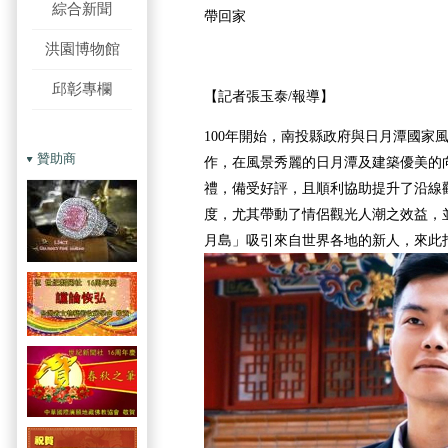
綜合新聞
帶回家
洪園博物館
邱彰專欄
【記者張玉泰/報導】
100年開始，南投縣政府與日月潭國家
贊助商
作，在風景秀麗的日月潭及建築優美的
禮，備受好評，且順利協助提升了沿線
度，尤其帶動了情侶觀光人潮之效益，
月島」吸引來自世界各地的新人，來此