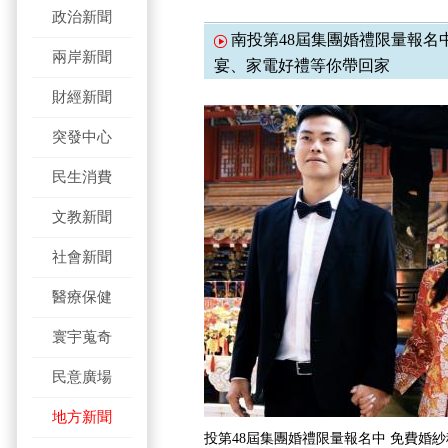
政治新聞
南投第48屆集團婚禮限量報名
兩岸新聞
宴、家電好禮等你帶回家
財經新聞
突發中心
民生消費
文教新聞
社會新聞
醫療保健
寰宇蒐奇
民意廣場
地方新聞
投第48屆集團婚禮限量報名中 免費婚