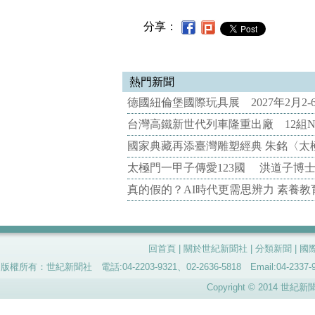
分享：
熱門新聞
德國紐倫堡國際玩具展 2027年2月2
台灣高鐵新世代列車隆重出廠 12組N
國家典藏再添臺灣雕塑經典 朱銘〈太
太極門一甲子傳愛123國 洪道子博
真的假的？AI時代更需思辨力 素養
回首頁
|
關於世紀新聞社
|
分類新聞
|
國
版權所有：世紀新聞社 電話:04-2203-9321、02-2636-5818 Email:04-
Copyright © 2014 世紀新聞社