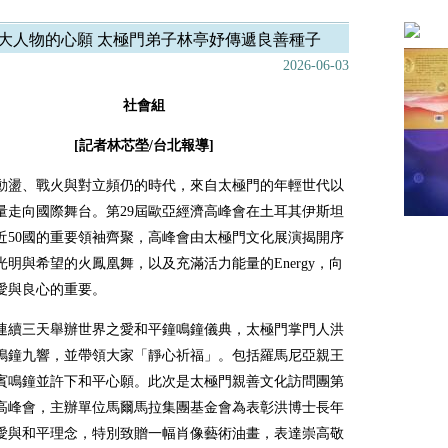
大人物的心願 太極門弟子林亭妤傳遞良善種子
2026-06-03
社會組
[記者林芯塋/台北報導]
動盪、戰火與對立頻仍的時代，來自太極門的年輕世代以
量走向國際舞台。第29屆歐亞經濟高峰會在土耳其伊斯坦
近50國的重要領袖齊聚，高峰會由太極門文化展演揭開序
光明與希望的火鳳凰舞，以及充滿活力能量的Energy，向
愛與良心的重要。
連續三天舉辦世界之愛和平鐘鳴鐘儀典，太極門掌門人洪
鳴鐘九響，並帶領大家「靜心祈福」。包括羅馬尼亞親王
貴賓鳴鐘並許下和平心願。此次是太極門親善文化訪問團第
高峰會，主辦單位馬爾馬拉集團基金會為表彰洪博士長年
愛與和平理念，特別致贈一幅肖像藝術油畫，表達崇高敬