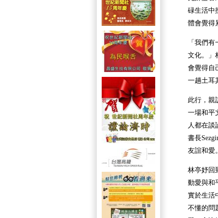
碌生活中
體會覺得
「我們有
文化。」
會覺得自
一趟土耳
此行，親訪團
一場和平文
人都在談
書長Sez
友誼和愛
林亭妤回
動愛與和
實於生活
不懂的問