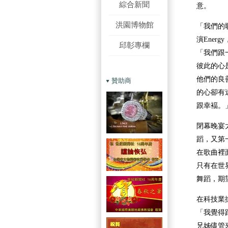
綜合新聞
意。
洪園博物館
「我們的
演Energy
邱彰專欄
「我們跟
彼此的心
他們的良
贊助商
的心卻有
跟幸褔。
閉幕晚宴
蹈，又第
在歌曲裡
只有在世
舞蹈，期
在科技業
「我覺得
兄姊儘管