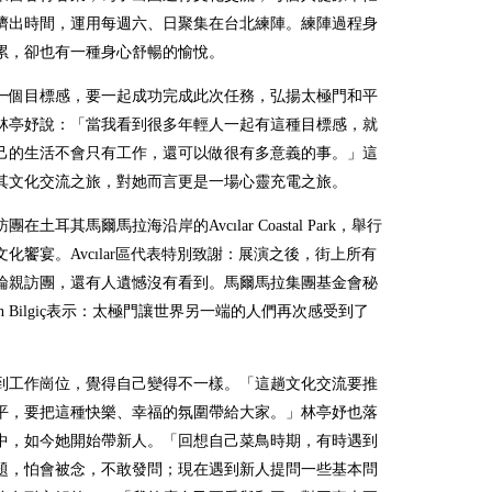
擠出時間，運用每週六、日聚集在台北練陣。練陣過程身
累，卻也有一種身心舒暢的愉悅。
一個目標感，要一起成功完成此次任務，弘揚太極門和平
林亭妤說：「當我看到很多年輕人一起有這種目標感，就
己的生活不會只有工作，還可以做很有多意義的事。」這
其文化交流之旅，對她而言更是一場心靈充電之旅。
在土耳其馬爾馬拉海沿岸的Avcılar Coastal Park，舉行
化饗宴。Avcılar區代表特別致謝：展演之後，街上所有
論親訪團，還有人遺憾沒有看到。馬爾馬拉集團基金會秘
gin Bilgiç表示：太極門讓世界另一端的人們再次感受到了
。
到工作崗位，覺得自己變得不一樣。「這趟文化交流要推
平，要把這種快樂、幸福的氛圍帶給大家。」林亭妤也落
中，如今她開始帶新人。「回想自己菜鳥時期，有時遇到
題，怕會被念，不敢發問；現在遇到新人提問一些基本問