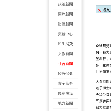
政治新聞
遇見
兩岸新聞
財經新聞
突發中心
民生消費
全球局勢
另一種力
文教新聞
堡舉行，
社會新聞
幕，象徵
世界傳遞
醫療保健
大會期間
寰宇蒐奇
道子博士
民意廣場
等11位
五度參與
地方新聞
致力推廣