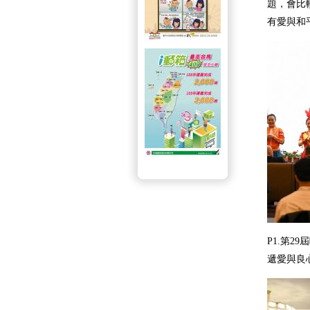
題，會比
有愛與和
P1.第
遞愛與良