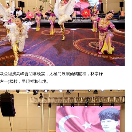
29屆歐亞經濟高峰會閉幕晚宴，太極門展演仙鶴賜福，林亭妤
排左一)松枝，呈現祥和仙境。