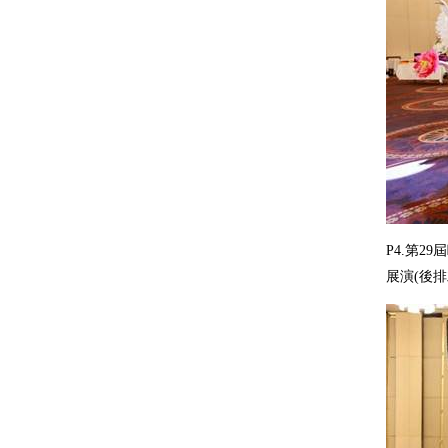
P4.第
展演(後