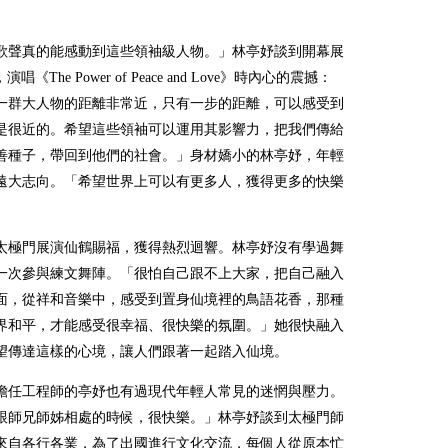
歌聲真的能感動到這些領袖級人物。」林亭妤談到開幕展
，演唱《The Power of Peace and Love》時內心的震撼：
一群大人物的距離非常近，只有一步的距離，可以感受到
是很近的。希望這些領袖可以運用其影響力，把我們傳給
善種子，帶回到他們的社會。」身材嬌小的林亭妤，年輕
遠大志向。「希望世界上可以有更多人，獲得更多的快樂
」
太極門展演仙鶴賜福，獲得熱烈迴響。林亭妤沒有學過舞
一次參與練文舞陣。「很怕自己跟不上大家，把自己融入
面，從祥和音樂中，感受到置身仙境裡的鳥語花香，那種
界和平，才能感受很幸福、很快樂的氛圍。」她很快融入
望傳達這樣的心境，讓人們跟著一起踏入仙境。
擔任工程師的亭妤也有過現代年輕人常見的迷惘與壓力。
跟師兄師姊相處的時候，很快樂。」林亭妤談到太極門師
來自各行各業，為了出國進行文化交流，每個人從原本忙