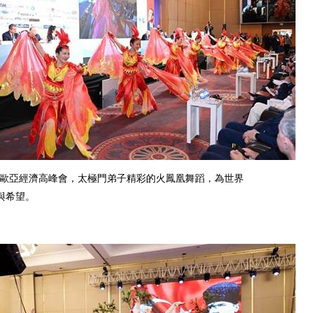
29屆歐亞經濟高峰會，太極門弟子精彩的火鳳凰舞蹈，為世界
與希望。