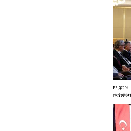
P2.第
傳達愛與