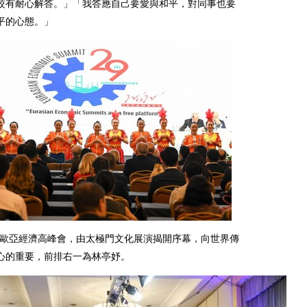
較有耐心解答。」「我答應自己要愛與和平，對同事也要
平的心態。」
29屆歐亞經濟高峰會，由太極門文化展演揭開序幕，向世界傳
心的重要，前排右一為林亭妤。