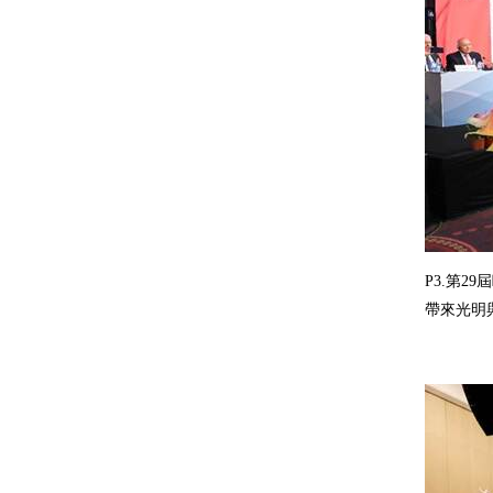
P3.第
帶來光明