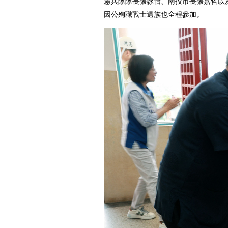
憲兵隊隊長張詠怡、南投市長張嘉哲以
因公殉職戰士遺族也全程參加。