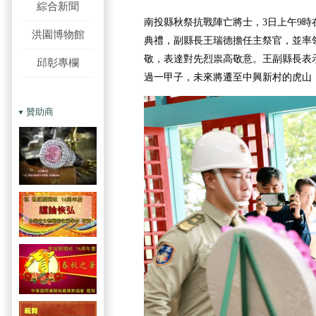
綜合新聞
南投縣秋祭抗戰陣亡將士，3日上午9時
洪園博物館
典禮，副縣長王瑞德擔任主祭官，並率
敬，表達對先烈祟高敬意。王副縣長表
邱彰專欄
過一甲子，未來將遷至中興新村的虎山
贊助商