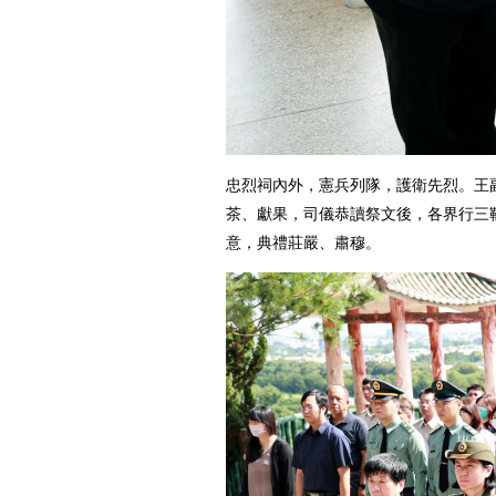
忠烈祠內外，憲兵列隊，護衛先烈。王
茶、獻果，司儀恭讀祭文後，各界行三
意，典禮莊嚴、肅穆。