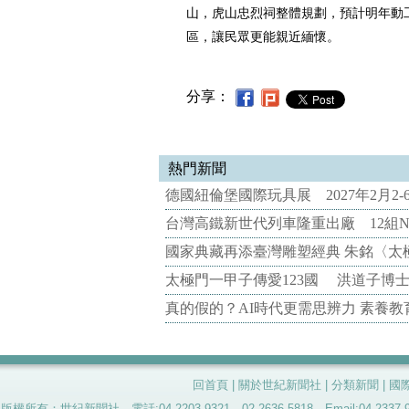
山，虎山忠烈祠整體規劃，預計明年動
區，讓民眾更能親近緬懷。
分享：
熱門新聞
德國紐倫堡國際玩具展 2027年2月2
台灣高鐵新世代列車隆重出廠 12組N
國家典藏再添臺灣雕塑經典 朱銘〈太
太極門一甲子傳愛123國 洪道子博
真的假的？AI時代更需思辨力 素養
回首頁
|
關於世紀新聞社
|
分類新聞
|
國
版權所有：世紀新聞社 電話:04-2203-9321、02-2636-5818 Email:04-