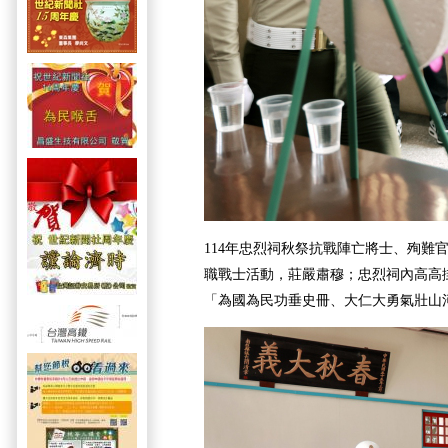
114年忠烈祠秋祭抗戰陣亡將士、殉難
職戰士活動，莊嚴肅穆；忠烈祠內高高
「為國為民功垂史冊、大仁大勇氣壯山