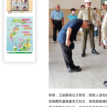
秋祭，王副縣長任主祭官，陪祭人員包
投縣榮民服務處長王怡文、南投縣後備