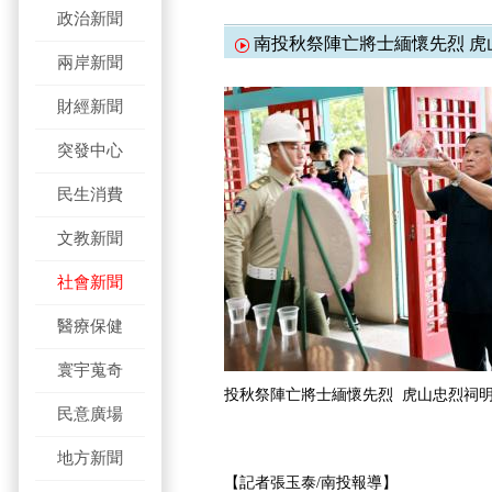
政治新聞
南投秋祭陣亡將士緬懷先烈 虎
兩岸新聞
財經新聞
突發中心
民生消費
文教新聞
社會新聞
醫療保健
寰宇蒐奇
投秋祭陣亡將士緬懷先烈 虎山忠烈祠
民意廣場
地方新聞
【記者張玉泰/南投報導】