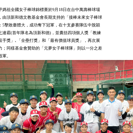
年大甲媽祖全國女子棒球錦標賽於9月18日在台中萬壽棒球場
，由頂新和德文教基金會長期支持的「接棒未來女子棒球
5：5擊敗臺體大，成功奪下冠軍，在十支參賽隊伍中脫穎
七連霸(首年隊名為頂新和德)，並囊括四項個人獎「教練
投手獎」､「全壘打獎」和「最有價值球員獎」，再次展
力；同樣基金會贊助的「元夢女子棒球隊」則以一分之差
殿軍。