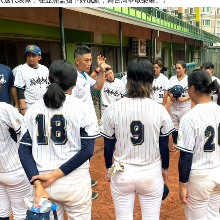
入選代表隊，在亞洲盃搶下好成績，為台灣爭取榮耀。」