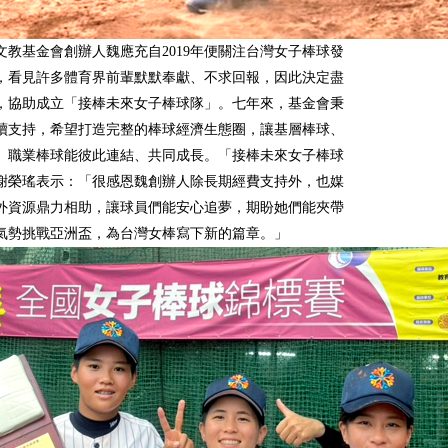
文教基金會創辦人魏應充自2019年便關注台灣女子棒球發
，看見許多體育界前輩默默奉獻、不求回報，因此決定盡
，協助成立「接棒未來女子棒球隊」。七年來，基金會秉
續支持，希望打造完整的棒球經濟生態圈，讓基層棒球、
、職業棒球能彼此連結、共同成長。「接棒未來女子棒球
謝榮瑤表示：「很感恩魏創辦人除長期經費支持外，也媒
外資源鼎力相助，讓球員們能安心追夢，期盼她們能夾帶
氣勢挑戰亞洲盃，為台灣女棒寫下新的篇章。」