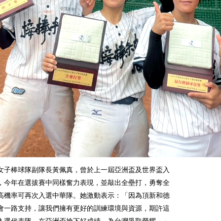
女子棒球隊副隊長黃佩真，曾於上一屆亞洲盃及世界盃入
，今年在選拔賽中同樣奮力表現，並敲出全壘打，勇奪全
高機率可再次入選中華隊。她激動表示：「因為頂新和德
會一路支持，讓我們擁有更好的訓練環境與資源，期許這