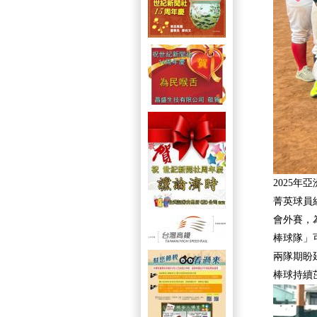
2025
菁英球員
會外賽，
棒球隊」
兩隊期盼
棒球持續