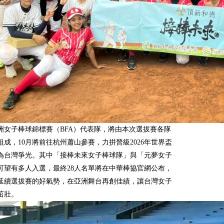
年亞洲女子棒球錦標賽（BFA）代表隊，將由本次選拔賽各隊
組成，10月將前往杭州蕭山參賽，力拼晉級2026年世界盃
為台灣爭光。其中「接棒未來女子棒球隊」與「元夢女子
可望有多人入選，最終28人名單將在中華棒協官網公布，
延續選拔賽的好氣勢，在亞洲舞台再創佳績，讓台灣女子
茁壯。