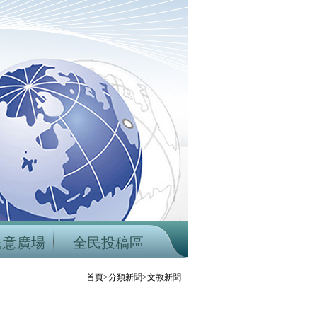
民意廣場
全民投稿區
首頁>分類新聞>文教新聞