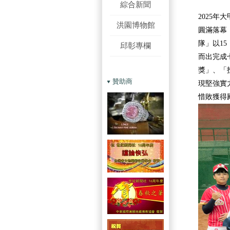
綜合新聞
2025
洪園博物館
圓滿落幕
隊」以1
邱彰專欄
而出完成
獎」、「
贊助商
現堅強實
惜敗獲得