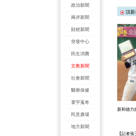
政治新聞
頂新
兩岸新聞
財經新聞
突發中心
民生消費
文教新聞
社會新聞
醫療保健
寰宇蒐奇
新和德力
民意廣場
地方新聞
【記者張