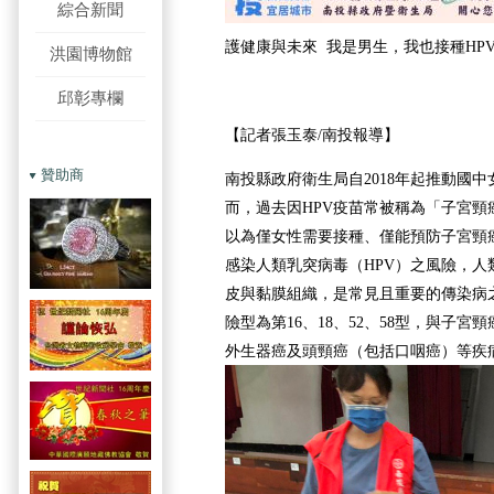
綜合新聞
護健康與未來 我是男生，我也接種HP
洪園博物館
邱彰專欄
【記者張玉泰/南投報導】
贊助商
南投縣政府衛生局自2018年起推動國中
而，過去因HPV疫苗常被稱為「子宮頸
以為僅女性需要接種、僅能預防子宮頸
感染人類乳突病毒（HPV）之風險，人
皮與黏膜組織，是常見且重要的傳染病之
險型為第16、18、52、58型，與子
外生器癌及頭頸癌（包括口咽癌）等疾