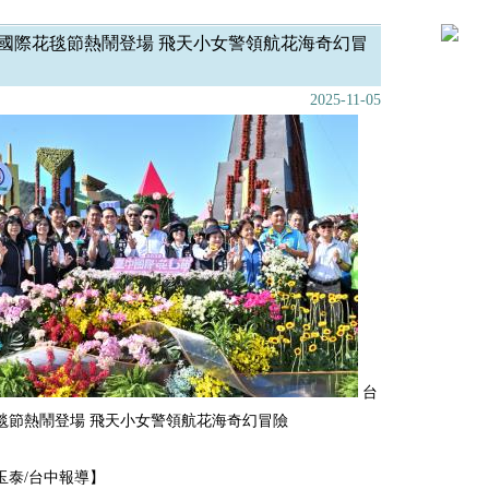
國際花毯節熱鬧登場 飛天小女警領航花海奇幻冒
2025-11-05
台
毯節熱鬧登場 飛天小女警領航花海奇幻冒險
玉泰/台中報導】