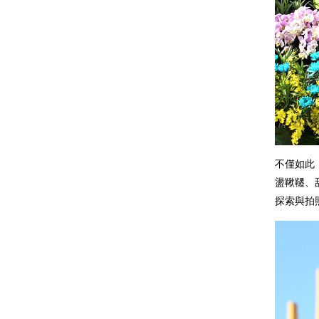
不僅如此
盪鞦韆、
探索與拍