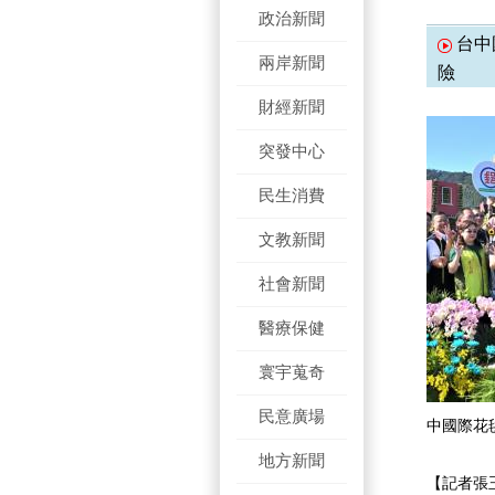
政治新聞
台中
兩岸新聞
險
財經新聞
突發中心
民生消費
文教新聞
社會新聞
醫療保健
寰宇蒐奇
民意廣場
中國際花
地方新聞
【記者張