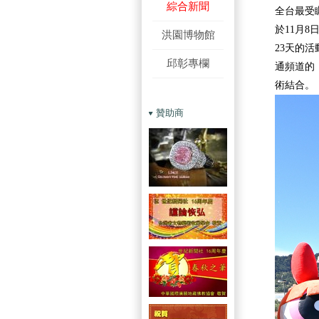
綜合新聞
全台最受
於11月
洪園博物館
23天的活
邱彰專欄
通頻道的
術結合。
贊助商