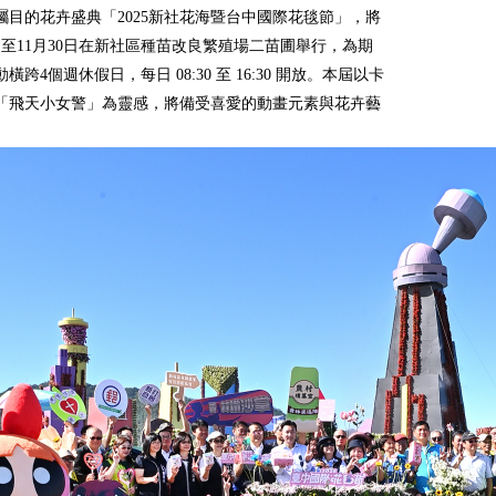
矚目的花卉盛典「2025新社花海暨台中國際花毯節」，將
8日至11月30日在新社區種苗改良繁殖場二苗圃舉行，為期
動橫跨4個週休假日，每日 08:30 至 16:30 開放。本屆以卡
「飛天小女警」為靈感，將備受喜愛的動畫元素與花卉藝