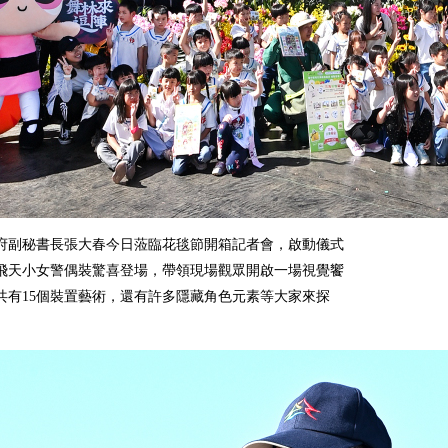
府副秘書長張大春今日蒞臨花毯節開箱記者會，啟動儀式
飛天小女警偶裝驚喜登場，帶領現場觀眾開啟一場視覺饗
共有15個裝置藝術，還有許多隱藏角色元素等大家來探