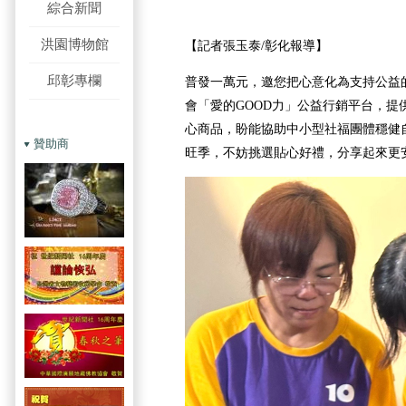
綜合新聞
洪園博物館
【記者張玉泰/彰化報導】
邱彰專欄
普發一萬元，邀您把心意化為支持公益
會「愛的GOOD力」公益行銷平台，提
心商品，盼能協助中小型社福團體穩健
贊助商
旺季，不妨挑選貼心好禮，分享起來更