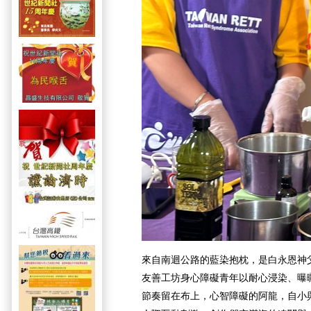
來自南迴公路的藍染抱枕，是白永恩神
友善工坊身心障礙青年以耐心浸染、曝
節奏留在布上，心智障礙的阿龍，自小