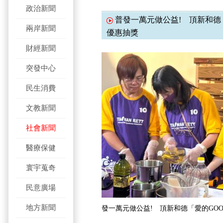
政治新聞
普發一萬元做公益! 頂新和德
兩岸新聞
優惠抽獎
財經新聞
突發中心
民生消費
文教新聞
社會新聞
醫療保健
寰宇蒐奇
民意廣場
地方新聞
發一萬元做公益! 頂新和德「愛的GO