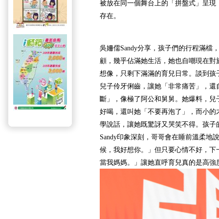
被放在同一個舞台上的「拼盤式」呈現
存在。
吳姍儒Sandy分享，孩子們的行程滿檔
顧，幾乎佔滿她生活，她也自嘲現在對
想像，只剩下滿滿的育兒日常。談到孩子
兒子伶牙俐齒，讓她「非常痛苦」，還
斷」，像極了阿公和舅舅。她爆料，兒
好喝，還叫她「不要再泡了」，而小的
學說話，讓她既驚訝又哭笑不得。孩子
Sandy印象深刻，哥哥會在睡前溫柔地
候，我好想你。」但只要心情不好，下
當我媽媽。」讓她直呼育兒真的是高強