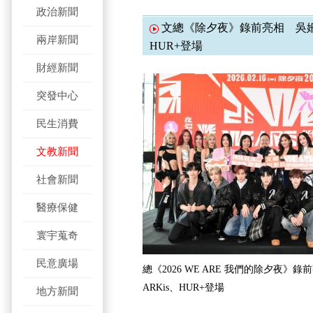
政治新聞
文總《除夕夜》錄前亮相 吳姍
兩岸新聞
HUR+登場
財經新聞
突發中心
民生消費
文教新聞
社會新聞
醫療保健
寰宇蒐奇
民意廣場
總《2026 WE ARE 我們的除夕夜
ARKis、HUR+登場
地方新聞