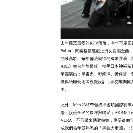
去年觀眾最愛的KTV段落，今年再度
PoLin、閻奕格接連獻上男女對唱金
開嗓高歌。每年備受期待的國際共演，
ARE》舞台的徐懷鈺，攜手日本神祕嘉
華麗演出；畢書盡、邱鋒澤、黃偉晉、
換與紙雕藝術等視覺設計，與交響樂團
美。
此外，Marz23將帶領橫掃各項國際賽
場，接受全民的歡呼與喝采；AKB48 Team
VERA，不只帶來勁歌熱舞，更要從8
成我們當年最熟悉的「舞曲大帝國」；