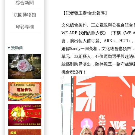
綜合新聞
【記者張玉泰/台北報導】
洪園博物館
文化總會製作、三立電視與公視台語台首
邱彰專欄
WE ARE 我們的除夕夜》（下稱《WE
會，演出藝人苗可麗、ARKis、HUR
贊助商
姍儒Sandy一同亮相，文化總會也預告
單元、32組藝人、47位運動選手與超過
綜藝到跨界演出，陪伴觀眾一路守歲迎
機會都沒有！