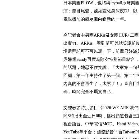
日本樂團FLOW，也將與icyball冰
演；節目尾聲，魏如萱化身深夜DJ，
電視機前的觀眾迎向嶄新的一年。
今記者會中男團ARKis及女團HUR+
出實力。ARKis一看到苗可麗就笑說
場還拜託可不可以罵一下，前輩只好滿
吳姍儒Sandy再度為除夕特別節目站
的話題，她忍不住笑說：「大家第一句
回顧，第一年主持生了第一個、第二年
內真的不會再生了，太累了！」直言目
碎，時間完全不屬於自己。
文總春節特別節目《2026 WE ARE 
間8時播出至翌日0時，播出頻道包含三
視台語台、中華電信MOD、Hami Video
YouTube等平台；國際影音平台Taiwa