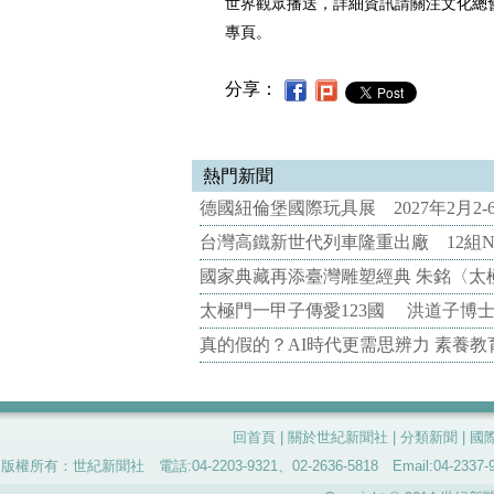
世界觀眾播送，詳細資訊請關注文化總會Face
專頁。
分享：
熱門新聞
德國紐倫堡國際玩具展 2027年2月2
台灣高鐵新世代列車隆重出廠 12組N
國家典藏再添臺灣雕塑經典 朱銘〈太
太極門一甲子傳愛123國 洪道子博
真的假的？AI時代更需思辨力 素養
回首頁
|
關於世紀新聞社
|
分類新聞
|
國
版權所有：世紀新聞社 電話:04-2203-9321、02-2636-5818 Email:04-