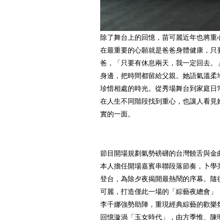
除了舞台上的回憶，苗可麗近年也將重
在最重要的心願就是爸爸身體健康，只
爸，「只要有休息兩天，我一定回去。
身邊，把時間都留給父親。她語氣溫柔
珍惜相處的時光。從秀場舞台到家庭日
在人生不同階段找到重心，也讓人看見
實的一面。
節目開場規劃氣勢磅礴的台灣饒舌與金
本人擔任開場嘉賓串聯段落節奏，卜學
登台，為除夕夜揭開最熱鬧的序幕。隨
可麗，打造僅此一場的「綜藝夜總會」
李千娜強勢助陣，重現經典綜藝的歡樂
回憶漩渦「玉女時代」，由方季惟、陳