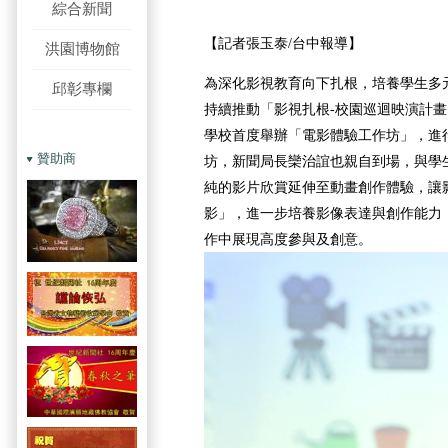
綜合新聞
【記者張玉泰/台中報導】
洪園博物館
為深化影視教育向下扎根，培養學生多
邱彰專欄
持續推動「影視扎根-校園巡迴映演計畫
學校首度舉辦「電影體驗工作坊」，進
贊助商
坊，新聞局長欒治誼也親自到場，與學
純的影片欣賞延伸至動畫創作體驗，讓
影」，進一步培養影像表達與創作能力
作中展現高度參與及創意。