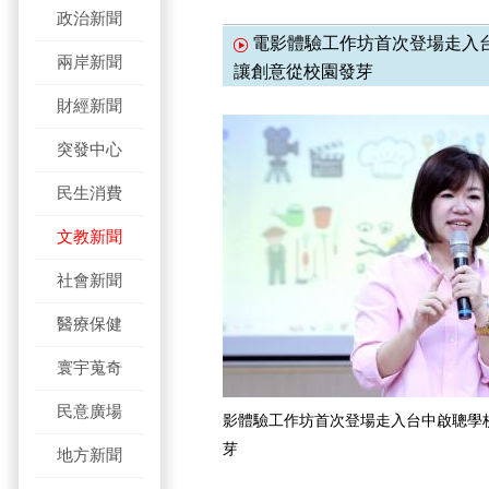
政治新聞
電影體驗工作坊首次登場走入台
兩岸新聞
讓創意從校園發芽
財經新聞
突發中心
民生消費
文教新聞
社會新聞
醫療保健
寰宇蒐奇
民意廣場
影體驗工作坊首次登場走入台中啟聰學
芽
地方新聞