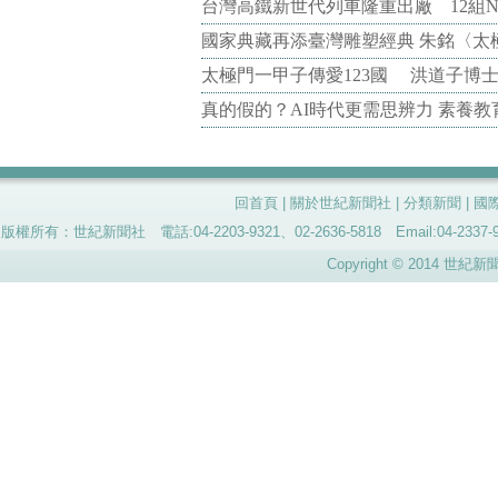
台灣高鐵新世代列車隆重出廠 12組N
國家典藏再添臺灣雕塑經典 朱銘〈太
太極門一甲子傳愛123國 洪道子博
真的假的？AI時代更需思辨力 素養
回首頁
|
關於世紀新聞社
|
分類新聞
|
國
版權所有：世紀新聞社 電話:04-2203-9321、02-2636-5818 Email:04-
Copyright © 2014 世紀新聞社