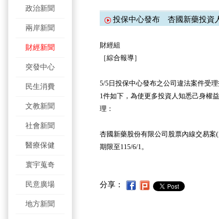
政治新聞
投保中心發布 杏國新藥投資
兩岸新聞
財經組
財經新聞
［綜合報導］
突發中心
5/5日投保中心發布之公司違法案件受
民生消費
1件如下，為使更多投資人知悉己身權益
文教新聞
理：
社會新聞
杏國新藥股份有限公司股票內線交易案(
醫療保健
期限至115/6/1。
寰宇蒐奇
民意廣場
分享：
地方新聞