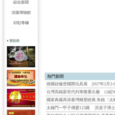
綜合新聞
洪園博物館
邱彰專欄
贊助商
熱門新聞
德國紐倫堡國際玩具展 2027年2月2
台灣高鐵新世代列車隆重出廠 12組N
國家典藏再添臺灣雕塑經典 朱銘〈太
太極門一甲子傳愛123國 洪道子博